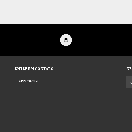
ENTRE EM CONTATO
NE
5541997362178