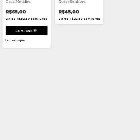
Cruz Metálica
Nossa Senhora
R$65,00
R$45,00
2
x
de
R$32,50
sem juros
2
x
de
R$22,50
sem juros
1
em estoque