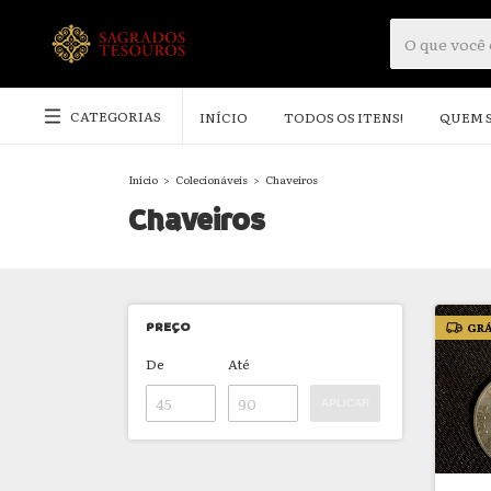
CATEGORIAS
INÍCIO
TODOS OS ITENS!
QUEM 
Início
>
Colecionáveis
>
Chaveiros
Chaveiros
PREÇO
GRÁ
De
Até
APLICAR