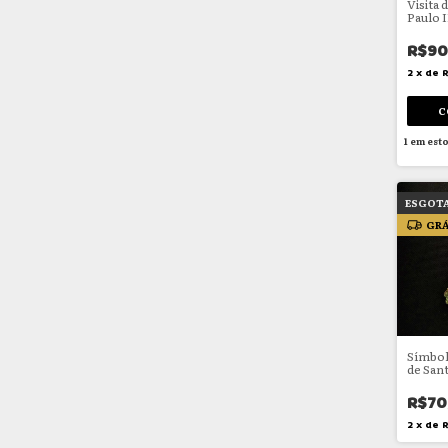
Visita 
Paulo I
R$90
2
x
de
1
em est
ESGOT
GRÁ
Símbol
de San
viera) 
Santia
R$70
2
x
de