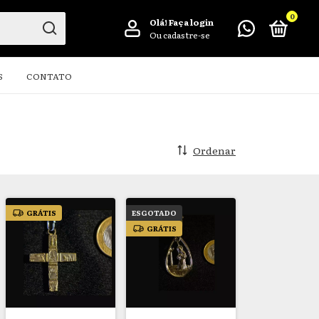
0
Olá!
Faça login
Ou cadastre-se
S
CONTATO
Ordenar
GRÁTIS
ESGOTADO
GRÁTIS