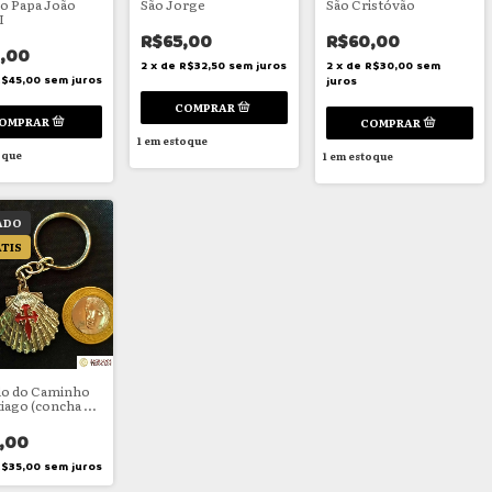
do Papa João
São Jorge
São Cristóvão
I
R$65,00
R$60,00
,00
2
x
de
R$32,50
sem juros
2
x
de
R$30,00
sem
R$45,00
sem juros
juros
1
em estoque
oque
1
em estoque
ADO
TIS
o do Caminho
tiago (concha de
e a cruz de
go
,00
R$35,00
sem juros