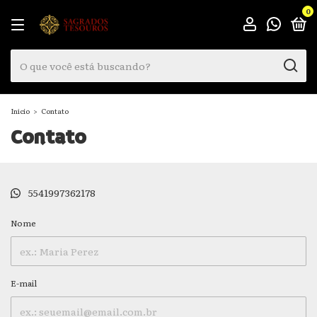
0
Início
>
Contato
Contato
5541997362178
Nome
E-mail