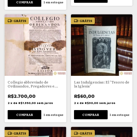
1
em estoque
GRÁTIS
GRÁTIS
Collegio abbreviado de
Las Indulgencias: El "Tesoro de
Ordinandos, Pregadores e
la Iglesia"
Confessores
R$2.700,00
R$60,00
2
x
de
R$1.350,00
sem juros
2
x
de
R$30,00
sem juros
1
em estoque
1
em estoque
GRÁTIS
GRÁTIS