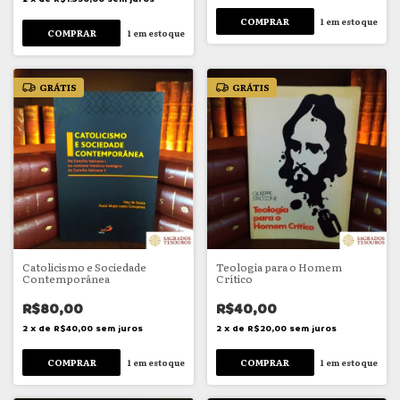
1
em estoque
1
em estoque
GRÁTIS
GRÁTIS
Catolicismo e Sociedade
Teologia para o Homem
Contemporânea
Crítico
R$80,00
R$40,00
2
x
de
R$40,00
sem juros
2
x
de
R$20,00
sem juros
1
em estoque
1
em estoque