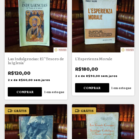
Las Indulgencias: El "Tesoro de
L'Esperienza Morale
la Iglesia"
R$180,00
R$120,00
2
x
de
R$90,00
sem juros
2
x
de
R$60,00
sem juros
1
em estoque
1
em estoque
GRÁTIS
GRÁTIS