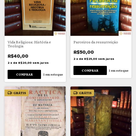
Vida Religiosa: História e
Parceiros da ressurreição
Teologia
R$50,00
R$40,00
2
x
de
R$25,00
sem juros
2
x
de
R$20,00
sem juros
1
em estoque
1
em estoque
GRÁTIS
GRÁTIS