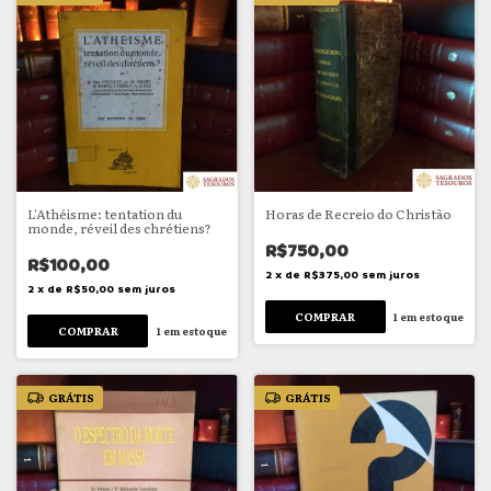
L'Athéisme: tentation du
Horas de Recreio do Christão
monde, réveil des chrétiens?
R$750,00
R$100,00
2
x
de
R$375,00
sem juros
2
x
de
R$50,00
sem juros
1
em estoque
1
em estoque
GRÁTIS
GRÁTIS