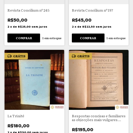
Revista Concilium nº 245
Revista Concilium nº 197
R$50,00
R$45,00
2
x
de
R$25,00
sem juros
2
x
de
R$22,50
sem juros
1
em estoque
1
em estoque
GRÁTIS
GRÁTIS
La Trinité
Respostas concisas e familiares
as objecções mais vulgares
contra a religião
R$180,00
R$195,00
2
x
de
R$90,00
sem juros