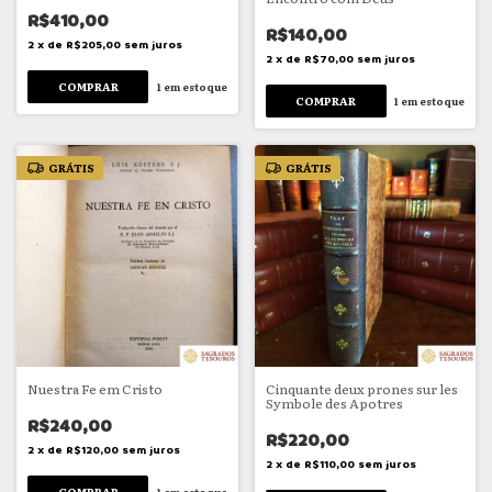
R$410,00
R$140,00
2
x
de
R$205,00
sem juros
2
x
de
R$70,00
sem juros
1
em estoque
1
em estoque
GRÁTIS
GRÁTIS
Nuestra Fe em Cristo
Cinquante deux prones sur les
Symbole des Apotres
R$240,00
R$220,00
2
x
de
R$120,00
sem juros
2
x
de
R$110,00
sem juros
1
em estoque