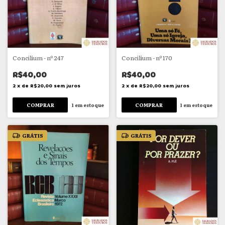
Concilium - nº 247
Concilium - nº 170
R$40,00
R$40,00
2
x
de
R$20,00
sem juros
2
x
de
R$20,00
sem juros
1
em estoque
1
em estoque
GRÁTIS
GRÁTIS