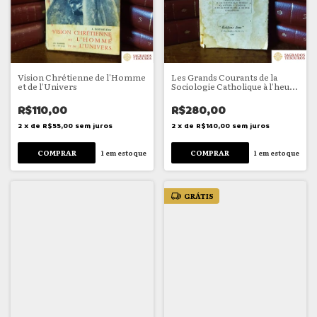
Vision Chrétienne de l'Homme
Les Grands Courants de la
et de l'Univers
Sociologie Catholique à l'heure
présente
R$110,00
R$280,00
2
x
de
R$55,00
sem juros
2
x
de
R$140,00
sem juros
1
em estoque
1
em estoque
GRÁTIS