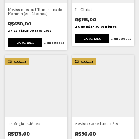
Novissimos ou Ultimos fins do
Le Christ
Homem (em 2 tomos)
R$115,00
R$650,00
2
x
de
R$57,50
sem juros
2
x
de
R$325,00
sem juros
1
em estoque
1
em estoque
GRÁTIS
GRÁTIS
Teologia e Ciência
Revista Concilium - nº 197
R$175,00
R$50,00