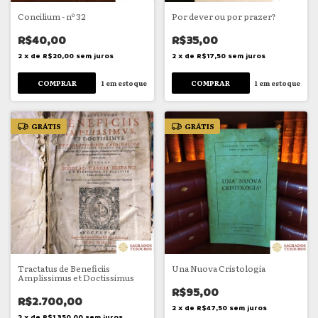
Concilium - nº 32
Por dever ou por prazer?
R$40,00
R$35,00
2
x
de
R$20,00
sem juros
2
x
de
R$17,50
sem juros
1
em estoque
1
em estoque
GRÁTIS
GRÁTIS
Tractatus de Beneficiis
Una Nuova Cristologia
Amplissimus et Doctissimus
R$95,00
R$2.700,00
2
x
de
R$47,50
sem juros
2
x
de
R$1.350,00
sem juros