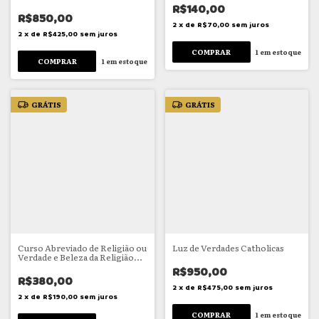
R$140,00
R$850,00
2
x
de
R$70,00
sem juros
2
x
de
R$425,00
sem juros
1
em estoque
1
em estoque
GRÁTIS
GRÁTIS
Curso Abreviado de Religião ou
Luz de Verdades Catholicas
Verdade e Beleza da Religião
Christã
R$950,00
R$380,00
2
x
de
R$475,00
sem juros
2
x
de
R$190,00
sem juros
1
em estoque