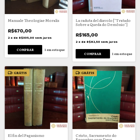
Manuale Theologiae Moralis
La caduta del diavolo ["Tratado
Sobre a Queda do Demônio"]
R$670,00
R$165,00
2
x
de
R$335,00
sem juros
2
x
de
R$82,50
sem juros
1
em estoque
1
em estoque
GRÁTIS
GRÁTIS
El fin del Paganismo
Cristo, Sacramento do
Encontro com Deus