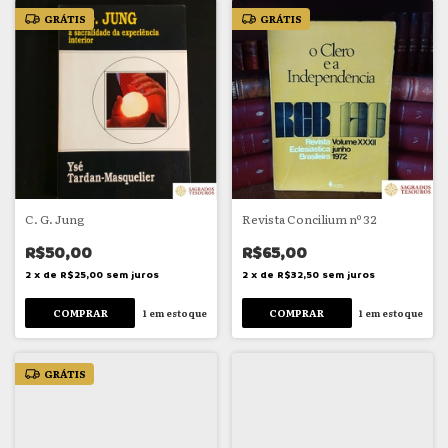
GRÁTIS
GRÁTIS
C. G. Jung
Revista Concilium nº 32
R$50,00
R$65,00
2
x
de
R$25,00
sem juros
2
x
de
R$32,50
sem juros
1
em estoque
1
em estoque
GRÁTIS