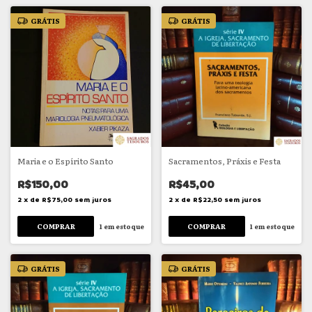
GRÁTIS
GRÁTIS
Maria e o Espírito Santo
Sacramentos, Práxis e Festa
R$150,00
R$45,00
2
x
de
R$75,00
sem juros
2
x
de
R$22,50
sem juros
1
em estoque
1
em estoque
GRÁTIS
GRÁTIS