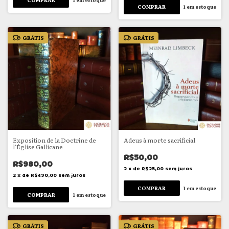
1
em estoque
GRÁTIS
GRÁTIS
Exposition de la Doctrine de
Adeus à morte sacrificial
l'Église Gallicane
R$50,00
R$980,00
2
x
de
R$25,00
sem juros
2
x
de
R$490,00
sem juros
1
em estoque
1
em estoque
GRÁTIS
GRÁTIS