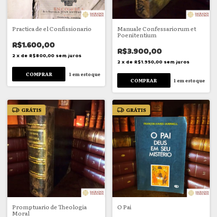
Practica de el Confissionario
Manuale Confessariorum et
Poenitentium
R$1.600,00
R$3.900,00
2
x
de
R$800,00
sem juros
2
x
de
R$1.950,00
sem juros
1
em estoque
1
em estoque
GRÁTIS
GRÁTIS
Promptuario de Theologia
O Pai
Moral