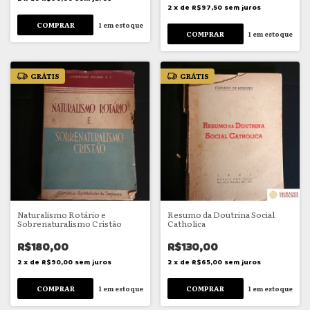
2
x
de
R$97,50
sem juros
1
em estoque
1
em estoque
GRÁTIS
GRÁTIS
Naturalismo Rotário e
Resumo da Doutrina Social
Sobrenaturalismo Cristão
Catholica
R$180,00
R$130,00
2
x
de
R$90,00
sem juros
2
x
de
R$65,00
sem juros
1
em estoque
1
em estoque