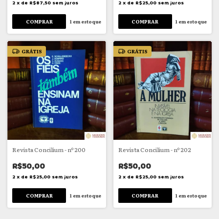
2
x
de
R$87,50
sem juros
2
x
de
R$25,00
sem juros
1
em estoque
1
em estoque
GRÁTIS
GRÁTIS
Revista Concilium - nº 200
Revista Concilium - nº 202
R$50,00
R$50,00
2
x
de
R$25,00
sem juros
2
x
de
R$25,00
sem juros
1
em estoque
1
em estoque