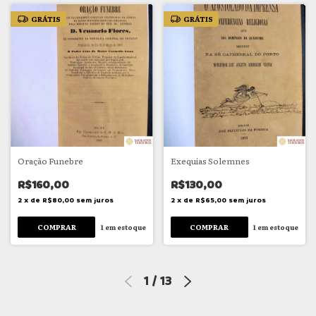
GRÁTIS
GRÁTIS
Oração Funebre
Exequias Solemnes
R$160,00
R$130,00
2
x
de
R$80,00
sem juros
2
x
de
R$65,00
sem juros
1
em estoque
1
em estoque
1
/
13