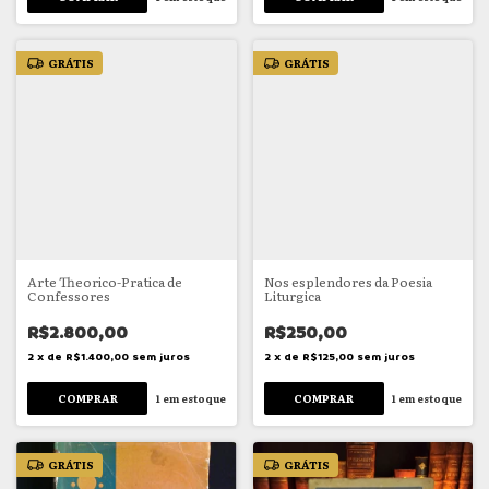
GRÁTIS
GRÁTIS
Arte Theorico-Pratica de
Nos esplendores da Poesia
Confessores
Liturgica
R$2.800,00
R$250,00
2
x
de
R$1.400,00
sem juros
2
x
de
R$125,00
sem juros
1
em estoque
1
em estoque
GRÁTIS
GRÁTIS