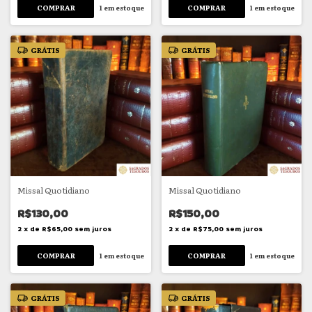
1
em estoque
1
em estoque
GRÁTIS
GRÁTIS
Missal Quotidiano
Missal Quotidiano
R$130,00
R$150,00
2
x
de
R$65,00
sem juros
2
x
de
R$75,00
sem juros
1
em estoque
1
em estoque
GRÁTIS
GRÁTIS