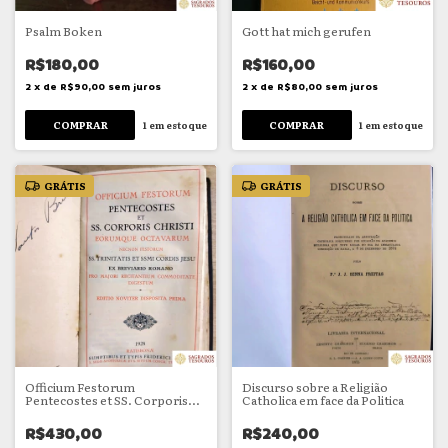
Psalm Boken
Gott hat mich gerufen
R$180,00
R$160,00
2
x
de
R$90,00
sem juros
2
x
de
R$80,00
sem juros
1
em estoque
1
em estoque
GRÁTIS
GRÁTIS
Officium Festorum
Discurso sobre a Religião
Pentecostes et SS. Corporis
Catholica em face da Politica
Christi
R$430,00
R$240,00