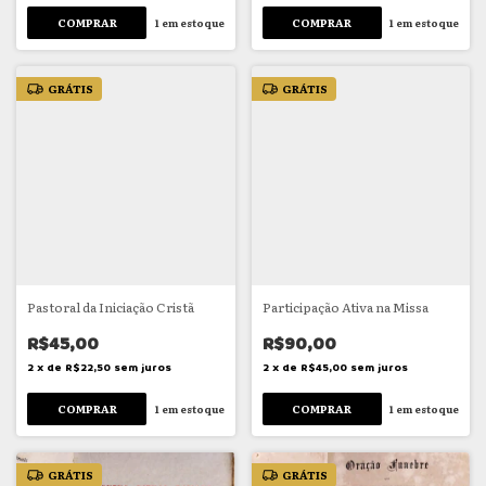
1
em estoque
1
em estoque
GRÁTIS
GRÁTIS
Pastoral da Iniciação Cristã
Participação Ativa na Missa
R$45,00
R$90,00
2
x
de
R$22,50
sem juros
2
x
de
R$45,00
sem juros
1
em estoque
1
em estoque
GRÁTIS
GRÁTIS