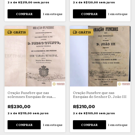
2
x
de
R$215,00
sem juros
2
x
de
R$120,00
sem juros
1
em estoque
1
em estoque
GRÁTIS
GRÁTIS
Oração Funebre que nas
Oração Funebre que nas
solemnes Exequias de sua
Exequias do Senhor D. João III
Magestade El-Rei, o Senhor D.
Pedro Quinto
R$230,00
R$210,00
2
x
de
R$115,00
sem juros
2
x
de
R$105,00
sem juros
1
em estoque
1
em estoque