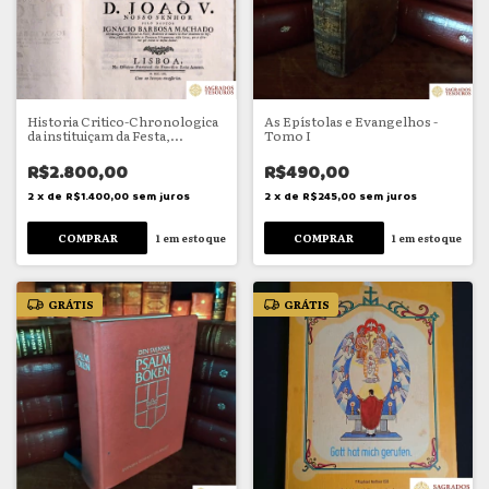
Historia Critico-Chronologica
As Epístolas e Evangelhos -
da instituiçam da Festa,
Tomo I
Procissam, e Officio do Corpo
Santissimo de Christo no
R$2.800,00
R$490,00
Veneravel Sacramento da
Eucharistia
2
x
de
R$1.400,00
sem juros
2
x
de
R$245,00
sem juros
1
em estoque
1
em estoque
GRÁTIS
GRÁTIS