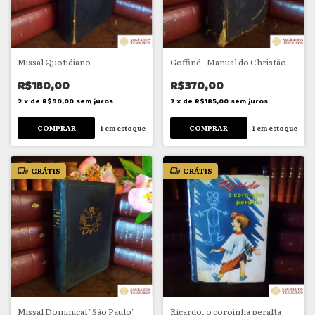
Missal Quotidiano
Goffiné - Manual do Christão
R$180,00
R$370,00
2
x
de
R$90,00
sem juros
2
x
de
R$185,00
sem juros
1
em estoque
1
em estoque
GRÁTIS
GRÁTIS
Missal Dominical "São Paulo"
Ricardo, o coroinha peralta