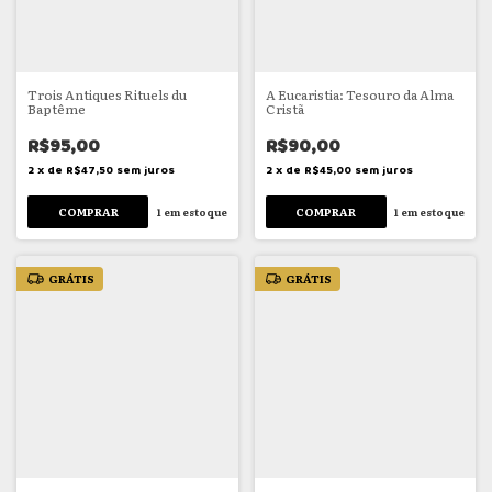
Trois Antiques Rituels du
A Eucaristia: Tesouro da Alma
Baptême
Cristã
R$95,00
R$90,00
2
x
de
R$47,50
sem juros
2
x
de
R$45,00
sem juros
1
em estoque
1
em estoque
GRÁTIS
GRÁTIS