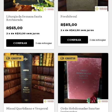
Liturgia da Semana Santa
Presbiteral
Restaurada
R$85,00
R$65,00
2
x
de
R$42,50
sem juros
2
x
de
R$32,50
sem juros
1
em estoque
1
em estoque
GRÁTIS
GRÁTIS
Missal Quotidiano e Vesperal
Ordo Hebdomadae Sanctae
Instauratus