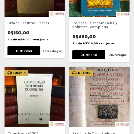
Guia de Lecturas Biblicas
Coleção Falar com Deus (7
volumes - completa)
R$160,00
R$480,00
2
x
de
R$80,00
sem juros
2
x
de
R$240,00
sem juros
1
em estoque
1
em estoque
GRÁTIS
GRÁTIS
Concilium - nº 303
Practica de Ordinandos e