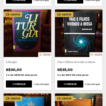
GRÁTIS
GRÁTIS
Liturgia
Pais e filhos vivendo a missa
R$30,00
R$35,00
2
x
de
R$15,00
sem juros
2
x
de
R$17,50
sem juros
1
em estoque
1
em estoque
GRÁTIS
GRÁTIS