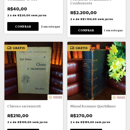
Confessores
R$40,00
R$2.200,00
2
x
de
R$20,00
sem juros
2
x
de
R$1.100,00
sem juros
2
em estoque
1
em estoque
GRÁTIS
GRÁTIS
Chiesa e sacramenti
Missal Romano Quotidiano
R$210,00
R$270,00
2
x
de
R$105,00
sem juros
2
x
de
R$135,00
sem juros