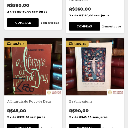
R$380,00
R$360,00
2
x
de
R$190,00
sem juros
2
x
de
R$180,00
sem juros
1
em estoque
2
em estoque
GRÁTIS
GRÁTIS
A Liturgia do Povo de Deus
Beatificazione
R$45,00
R$90,00
2
x
de
R$22,50
sem juros
2
x
de
R$45,00
sem juros
1
em estoque
1
em estoque