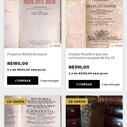
Pequeno Ritual Romano
Oração Funebre que nas
solemnes exequias de Pio IX
R$180,00
R$310,00
2
x
de
R$90,00
sem juros
2
x
de
R$155,00
sem juros
1
em estoque
1
em estoque
GRÁTIS
GRÁTIS