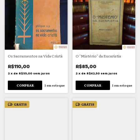
Os Sacramentos na Vida Cristã
O "Mistério" da Eucaristia
R$110,00
R$85,00
2
x
de
R$55,00
sem juros
2
x
de
R$42,50
sem juros
1
em estoque
1
em estoque
GRÁTIS
GRÁTIS