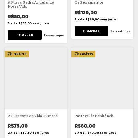
A Missa, Pedra Angular de
Os Sacramentos
Nossa Vida
R$120,00
R$50,00
2
x
de
R$60,00
sem juros
2
x
de
R$25,00
sem juros
1
em estoque
1
em estoque
GRÁTIS
GRÁTIS
A Eucaristia e a Vida Humana
Pastoral da Penitência
R$75,00
R$80,00
2
x
de
R$37,50
sem juros
2
x
de
R$40,00
sem juros