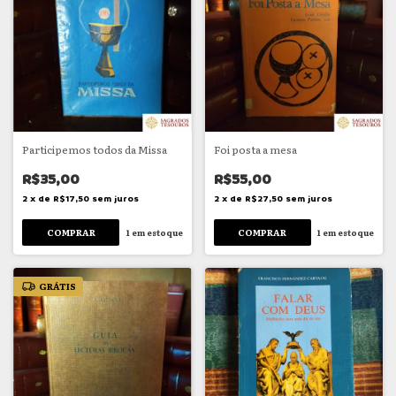
Participemos todos da Missa
Foi posta a mesa
R$35,00
R$55,00
2
x
de
R$17,50
sem juros
2
x
de
R$27,50
sem juros
1
em estoque
1
em estoque
GRÁTIS