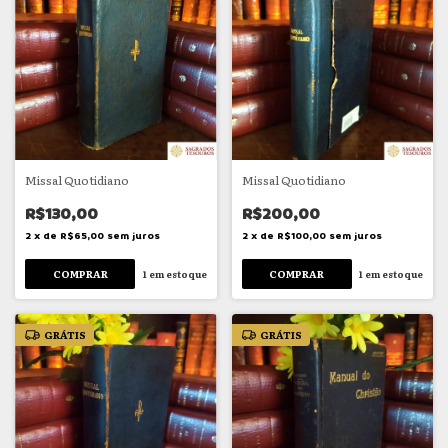
Missal Quotidiano
Missal Quotidiano
R$130,00
R$200,00
2
x
de
R$65,00
sem juros
2
x
de
R$100,00
sem juros
1
em estoque
1
em estoque
GRÁTIS
GRÁTIS