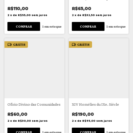
R$110,00
R$65,00
2
x
de
R$55,00
sem juros
2
x
de
R$32,50
sem juros
1
em estoque
1
em estoque
GRÁTIS
GRÁTIS
Ofício Divino das Comunidades
XIV Homélies du IXe. Siècle
R$60,00
R$190,00
2
x
de
R$30,00
sem juros
2
x
de
R$95,00
sem juros
1
em estoque
1
em estoque