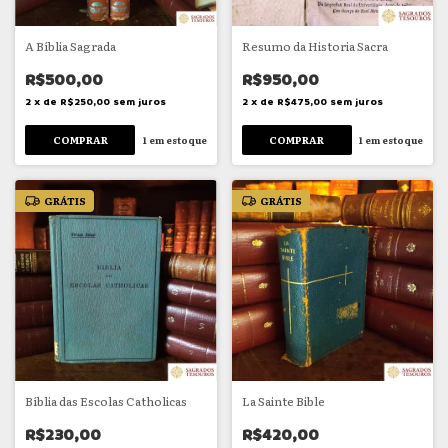
A Bíblia Sagrada
Resumo da Historia Sacra
R$500,00
R$950,00
2
x
de
R$250,00
sem juros
2
x
de
R$475,00
sem juros
1
em estoque
1
em estoque
GRÁTIS
GRÁTIS
Bíblia das Escolas Catholicas
La Sainte Bible
R$230,00
R$420,00