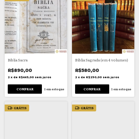
Biblia Sacra
Bíblia Sagrada (em 4 volumes)
R$890,00
R$580,00
2
x
de
R$445,00
sem juros
2
x
de
R$290,00
sem juros
1
em estoque
1
em estoque
GRÁTIS
GRÁTIS