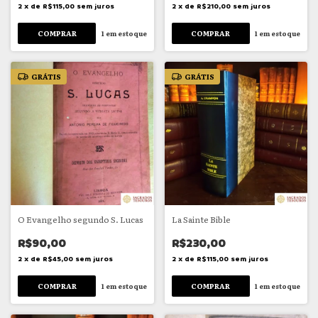
2
x
de
R$115,00
sem juros
2
x
de
R$210,00
sem juros
1
em estoque
1
em estoque
GRÁTIS
GRÁTIS
O Evangelho segundo S. Lucas
La Sainte Bible
R$90,00
R$230,00
2
x
de
R$45,00
sem juros
2
x
de
R$115,00
sem juros
1
em estoque
1
em estoque