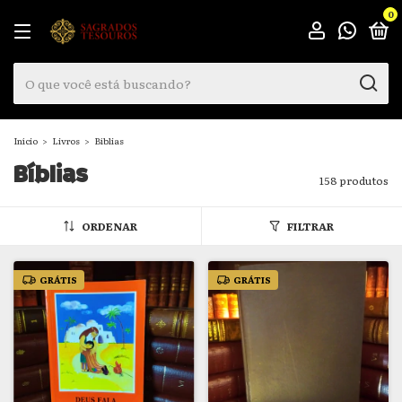
0
Início
>
Livros
>
Bíblias
Bíblias
158 produtos
ORDENAR
FILTRAR
GRÁTIS
GRÁTIS