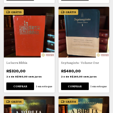
GRÁTIS
GRÁTIS
La Sacra Bibbia
Septuaginta - Volume One
R$320,00
R$480,00
2
x
de
R$160,00
sem juros
2
x
de
R$240,00
sem juros
1
em estoque
1
em estoque
GRÁTIS
GRÁTIS