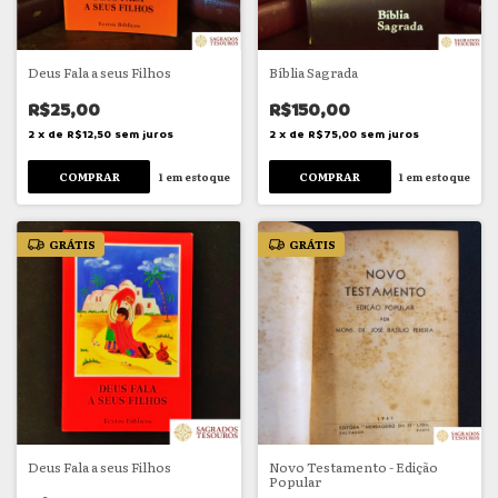
Deus Fala a seus Filhos
Bíblia Sagrada
R$25,00
R$150,00
2
x
de
R$12,50
sem juros
2
x
de
R$75,00
sem juros
1
em estoque
1
em estoque
GRÁTIS
GRÁTIS
Deus Fala a seus Filhos
Novo Testamento - Edição
Popular