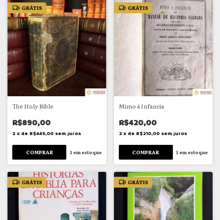
GRÁTIS
GRÁTIS
The Holy Bible
Mimo á Infancia
R$890,00
R$420,00
2
x
de
R$445,00
sem juros
2
x
de
R$210,00
sem juros
1
em estoque
1
em estoque
GRÁTIS
GRÁTIS