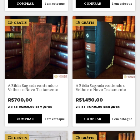
1
em estoque
1
em estoque
GRÁTIS
GRÁTIS
A Bíblia Sagrada contendo o
A Bíblia Sagrada contendo o
Velho e o Novo Testamento
Velho e o Novo Testamento
R$700,00
R$1.450,00
2
x
de
R$350,00
sem juros
2
x
de
R$725,00
sem juros
1
em estoque
1
em estoque
GRÁTIS
GRÁTIS