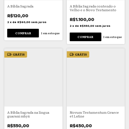
A Bíblia Sagrada
A Bíblia Sagrada contendo o
Velho e o Novo Testamento
R$120,00
R$1.100,00
2
x
de
R$60,00
sem juros
2
x
de
R$550,00
sem juros
1
em estoque
1
em estoque
GRÁTIS
GRÁTIS
A Bíblia Sagrada na língua
Novum Testamentum Graece
guarani mbyá
et Latine
R$550,00
R$450,00