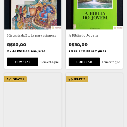
História da Bíblia para crianças
A Bíblia do Jovem
R$60,00
R$30,00
2
x
de
R$30,00
sem juros
2
x
de
R$15,00
sem juros
1
em estoque
1
em estoque
GRÁTIS
GRÁTIS