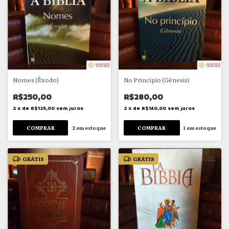
Nomes (Êxodo)
No Princípio (Gênesis)
R$250,00
R$280,00
2
x
de
R$125,00
sem juros
2
x
de
R$140,00
sem juros
2
em estoque
1
em estoque
GRÁTIS
GRÁTIS