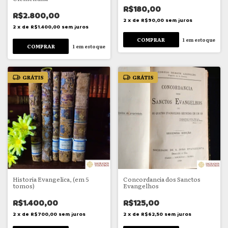
R$180,00
R$2.800,00
2
x
de
R$90,00
sem juros
2
x
de
R$1.400,00
sem juros
1
em estoque
1
em estoque
GRÁTIS
GRÁTIS
Historia Evangelica, (em 5
Concordancia dos Sanctos
tomos)
Evangelhos
R$1.400,00
R$125,00
2
x
de
R$700,00
sem juros
2
x
de
R$62,50
sem juros