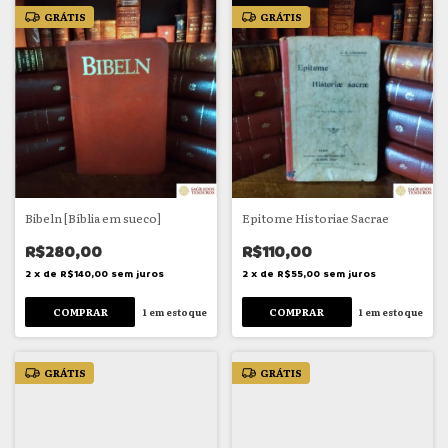
GRÁTIS
GRÁTIS
Bibeln [Bíblia em sueco]
Epitome Historiae Sacrae
R$280,00
R$110,00
2
x
de
R$140,00
sem juros
2
x
de
R$55,00
sem juros
1
em estoque
1
em estoque
GRÁTIS
GRÁTIS