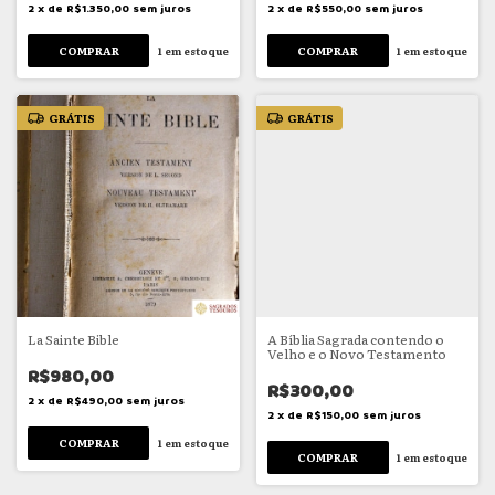
2
x
de
R$1.350,00
sem juros
2
x
de
R$550,00
sem juros
1
em estoque
1
em estoque
GRÁTIS
GRÁTIS
La Sainte Bible
A Bíblia Sagrada contendo o
Velho e o Novo Testamento
R$980,00
R$300,00
2
x
de
R$490,00
sem juros
2
x
de
R$150,00
sem juros
1
em estoque
1
em estoque