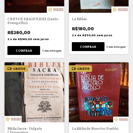
СВЯТОЕ ЕВАНГЕЛИЕ (Santo
La Bibbia
Evangelho)
R$180,00
R$280,00
2
x
de
R$90,00
sem juros
2
x
de
R$140,00
sem juros
1
em estoque
1
em estoque
GRÁTIS
GRÁTIS
Biblia Sacra - Vulgata
La Biblia de Nuestro Pueblo
Clementina