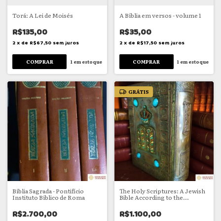
Torá: A Lei de Moisés
A Bíblia em versos - volume 1
R$135,00
R$35,00
2
x
de
R$67,50
sem juros
2
x
de
R$17,50
sem juros
1
em estoque
1
em estoque
GRÁTIS
Bíblia Sagrada - Pontifício
The Holy Scriptures: A Jewish
Instituto Bíblico de Roma
Bible According to the
Masoretic Text
R$2.700,00
R$1.100,00