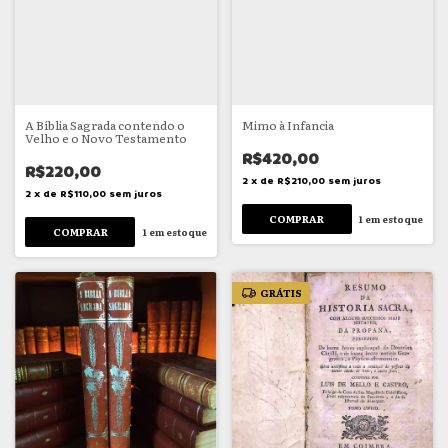
A Bíblia Sagrada contendo o
Mimo à Infancia
Velho e o Novo Testamento
R$420,00
R$220,00
2
x
de
R$210,00
sem juros
2
x
de
R$110,00
sem juros
1
em estoque
1
em estoque
GRÁTIS