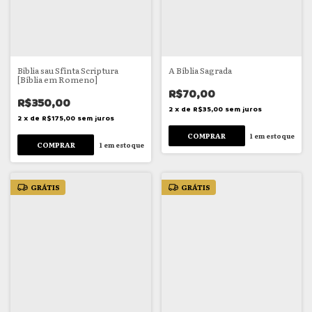
Biblia sau Sfînta Scriptura
A Bíblia Sagrada
[Bíblia em Romeno]
R$70,00
R$350,00
2
x
de
R$35,00
sem juros
2
x
de
R$175,00
sem juros
1
em estoque
1
em estoque
GRÁTIS
GRÁTIS