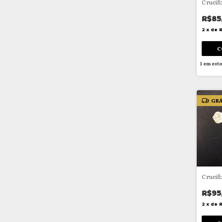
Crucif
R$85
2
x
de
R
1
em est
GRÁ
Crucif
R$95
2
x
de