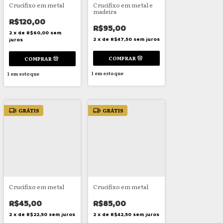
Crucifixo em metal
Crucifixo em metal e
madeira
R$120,00
R$95,00
2
x
de
R$60,00
sem
2
x
de
R$47,50
sem juros
juros
1
em estoque
1
em estoque
GRÁTIS
GRÁTIS
Crucifixo em metal
Crucifixo em metal
R$45,00
R$85,00
2
x
de
R$22,50
sem juros
2
x
de
R$42,50
sem juros