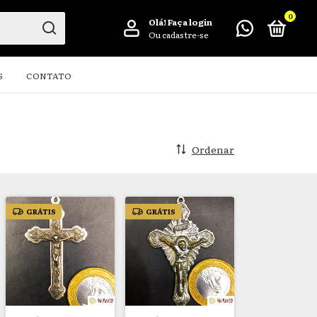
0
Olá!
Faça login
Ou cadastre-se
S
CONTATO
Ordenar
GRÁTIS
GRÁTIS