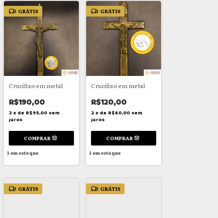
GRÁTIS
GRÁTIS
Crucifixo em metal
Crucifixo em metal
R$190,00
R$120,00
2
x
de
R$95,00
sem
2
x
de
R$60,00
sem
juros
juros
1
em estoque
1
em estoque
GRÁTIS
GRÁTIS