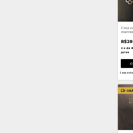
Cruz e
marcas
R$28
2
x
de
R
juros
1
em est
GRÁ