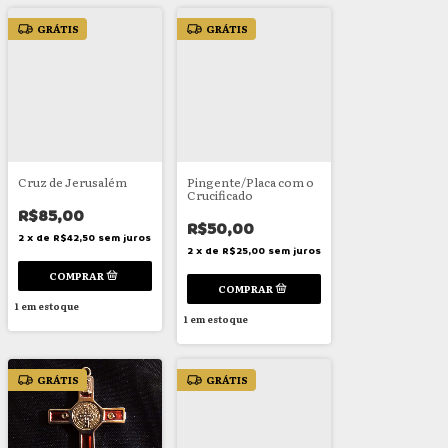
GRÁTIS
GRÁTIS
Cruz de Jerusalém
Pingente/Placa com o
Crucificado
R$85,00
R$50,00
2
x
de
R$42,50
sem juros
2
x
de
R$25,00
sem juros
1
em estoque
1
em estoque
GRÁTIS
GRÁTIS