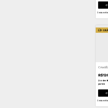
1
em est
GRÁ
Crucif
R$12
2
x
de
juros
1
em est