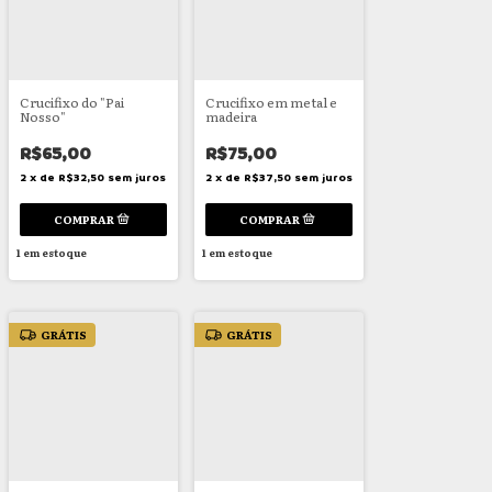
Crucifixo do "Pai
Crucifixo em metal e
Nosso"
madeira
R$65,00
R$75,00
2
x
de
R$32,50
sem juros
2
x
de
R$37,50
sem juros
1
em estoque
1
em estoque
GRÁTIS
GRÁTIS