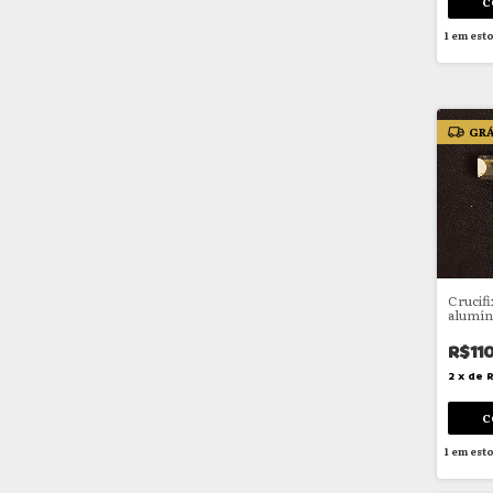
1
em est
GRÁ
Crucif
alumín
R$11
2
x
de
1
em est