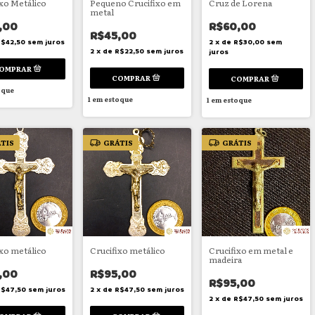
ixo Metálico
Pequeno Crucifixo em
Cruz de Lorena
metal
,00
R$60,00
R$45,00
$42,50
sem juros
2
x
de
R$30,00
sem
2
x
de
R$22,50
sem juros
juros
oque
1
em estoque
1
em estoque
TIS
GRÁTIS
GRÁTIS
ixo metálico
Crucifixo metálico
Crucifixo em metal e
madeira
,00
R$95,00
R$95,00
R$47,50
sem juros
2
x
de
R$47,50
sem juros
2
x
de
R$47,50
sem juros