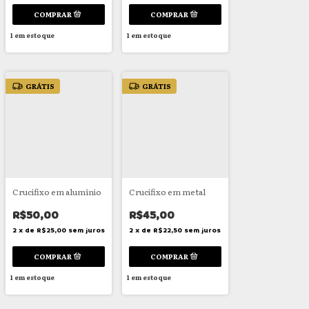
1
em estoque
1
em estoque
GRÁTIS
GRÁTIS
Crucifixo em alumínio
Crucifixo em metal
R$50,00
R$45,00
2
x
de
R$25,00
sem juros
2
x
de
R$22,50
sem juros
1
em estoque
1
em estoque