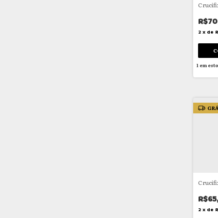
Crucif
R$70
2
x
de
1
em est
GRÁ
Crucif
R$65
2
x
de
R