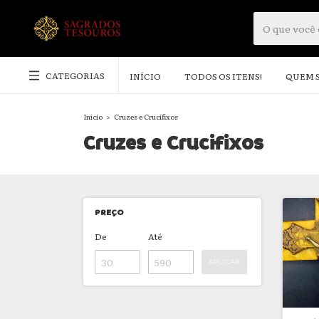
CATEGORIAS
INÍCIO
TODOS OS ITENS!
QUEM 
Início
>
Cruzes e Crucifixos
Cruzes e Crucifixos
PREÇO
De
Até
APLICAR