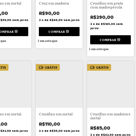
ixo em metal
Cruz em madeira
Crucifixo em prata
com madrepérola
,00
R$90,00
R$290,00
R$35,00
sem juros
2
x
de
R$45,00
sem juros
2
x
de
R$145,00
sem
juros
oque
1
em estoque
1
em estoque
TIS
GRÁTIS
GRÁTIS
ixo em metal
Crucifixo em metal
Crucifixo em madeira e
metal
,00
R$110,00
R$85,00
$32,50
sem juros
2
x
de
R$55,00
sem juros
2
x
de
R$42,50
sem juros