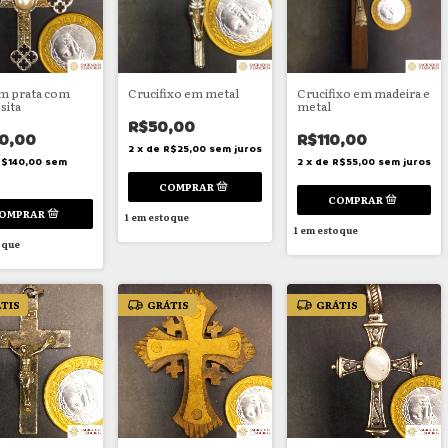
m prata com
Crucifixo em metal
Crucifixo em madeira e
sita
metal
R$50,00
0,00
R$110,00
2
x
de
R$25,00
sem juros
$140,00
sem
2
x
de
R$55,00
sem juros
1
em estoque
1
em estoque
oque
TIS
GRÁTIS
GRÁTIS