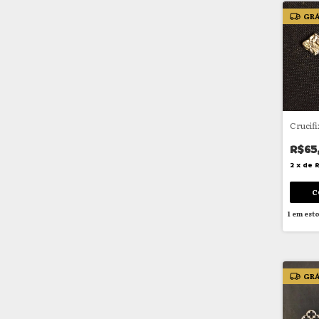
GRÁ
Crucif
R$65
2
x
de
R
1
em est
GRÁ