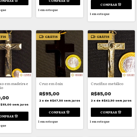
oque
1
em estoque
1
em estoque
TIS
GRÁTIS
GRÁTIS
ixo em madeira e
Cruz em ônix
Crucifixo metálico
io
R$95,00
R$85,00
0,00
2
x
de
R$47,50
sem juros
2
x
de
R$42,50
sem juros
R$55,00
sem juros
1
em estoque
1
em estoque
oque