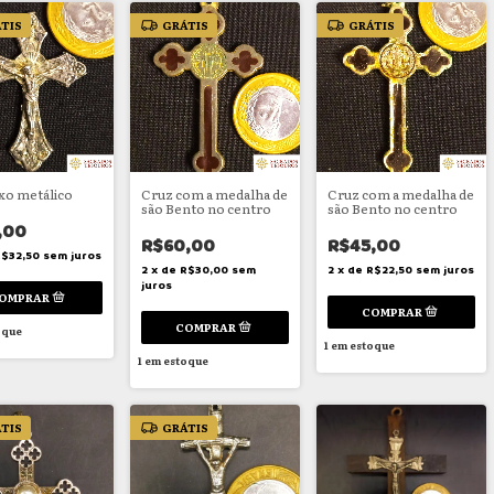
TIS
GRÁTIS
GRÁTIS
ixo metálico
Cruz com a medalha de
Cruz com a medalha de
são Bento no centro
são Bento no centro
,00
R$60,00
R$45,00
$32,50
sem juros
2
x
de
R$30,00
sem
2
x
de
R$22,50
sem juros
juros
oque
1
em estoque
1
em estoque
TIS
GRÁTIS