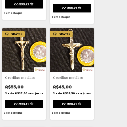
1
em estoque
1
em estoque
GRÁTIS
GRÁTIS
Crucifixo metálico
Crucifixo metálico
R$55,00
R$45,00
2
x
de
R$27,50
sem juros
2
x
de
R$22,50
sem juros
1
em estoque
1
em estoque