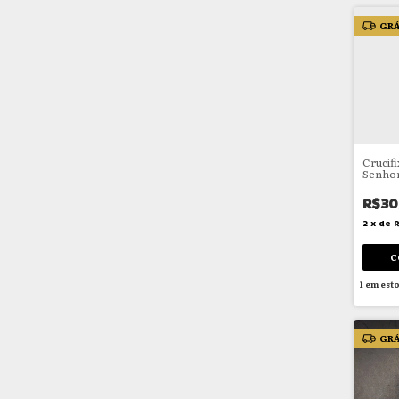
GRÁ
Crucifi
Senhor
R$30
2
x
de
R
1
em est
GRÁ