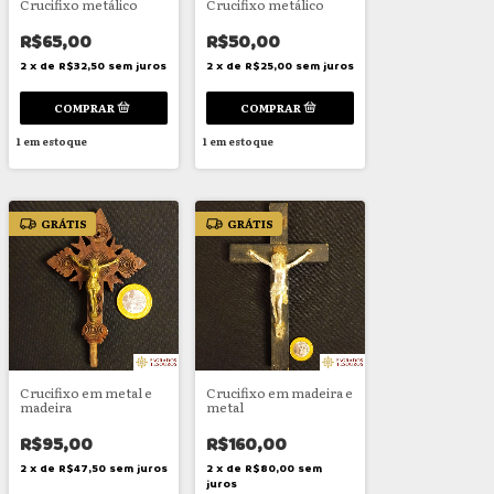
Crucifixo metálico
Crucifixo metálico
R$65,00
R$50,00
2
x
de
R$32,50
sem juros
2
x
de
R$25,00
sem juros
1
em estoque
1
em estoque
GRÁTIS
GRÁTIS
Crucifixo em metal e
Crucifixo em madeira e
madeira
metal
R$95,00
R$160,00
2
x
de
R$47,50
sem juros
2
x
de
R$80,00
sem
juros