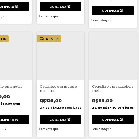
oque
1
em estoque
1
em estoque
TIS
GRÁTIS
ixo em metal
Crucifixo em metal e
Crucifixo em madeira e
madeira
metal
0,00
R$125,00
R$95,00
R$60,00
sem
2
x
de
R$62,50
sem juros
2
x
de
R$47,50
sem juros
1
em estoque
1
em estoque
oque