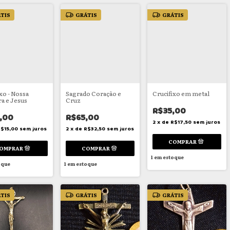
TIS
GRÁTIS
GRÁTIS
xo - Nossa
Sagrado Coração e
Crucifixo em metal
a e Jesus
Cruz
R$35,00
,00
R$65,00
2
x
de
R$17,50
sem juros
$15,00
sem juros
2
x
de
R$32,50
sem juros
1
em estoque
oque
1
em estoque
TIS
GRÁTIS
GRÁTIS