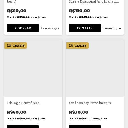
bem?
Igreja Episcopal Anglicana do
Brasil
R$60,00
R$130,00
2
x
de
R$30,00
sem juros
2
x
de
R$65,00
sem juros
1
em estoque
1
em estoque
GRÁTIS
GRÁTIS
Diálogo Ecumênico
Onde os espíritos baixam
R$60,00
R$70,00
2
x
de
R$30,00
sem juros
2
x
de
R$35,00
sem juros