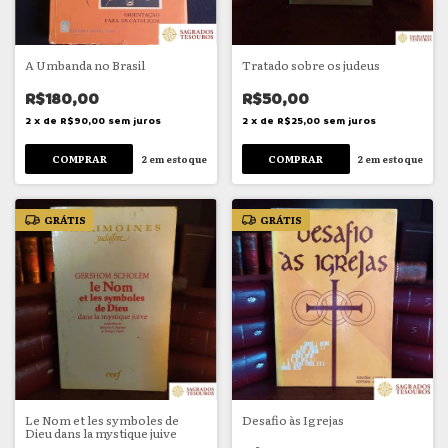
A Umbanda no Brasil
Tratado sobre os judeus
R$180,00
R$50,00
2
x
de
R$90,00
sem juros
2
x
de
R$25,00
sem juros
2
em estoque
2
em estoque
GRÁTIS
GRÁTIS
Le Nom et les symboles de
Desafio às Igrejas
Dieu dans la mystique juive