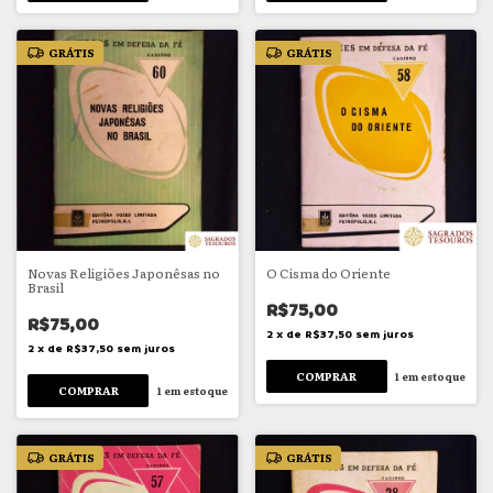
GRÁTIS
GRÁTIS
Novas Religiões Japonêsas no
O Cisma do Oriente
Brasil
R$75,00
R$75,00
2
x
de
R$37,50
sem juros
2
x
de
R$37,50
sem juros
1
em estoque
1
em estoque
GRÁTIS
GRÁTIS