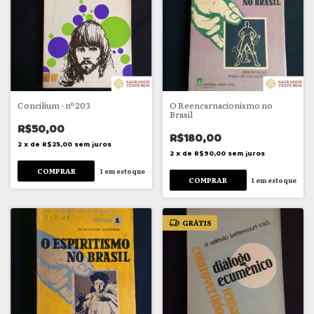
Concilium - nº 203
O Reencarnacionismo no
Brasil
R$50,00
R$180,00
2
x
de
R$25,00
sem juros
2
x
de
R$90,00
sem juros
1
em estoque
1
em estoque
GRÁTIS