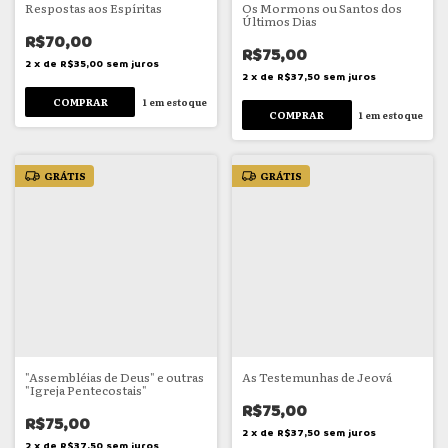
Respostas aos Espíritas
Os Mormons ou Santos dos
Últimos Dias
R$70,00
R$75,00
2
x
de
R$35,00
sem juros
2
x
de
R$37,50
sem juros
1
em estoque
1
em estoque
GRÁTIS
GRÁTIS
"Assembléias de Deus" e outras
As Testemunhas de Jeová
"Igreja Pentecostais"
R$75,00
R$75,00
2
x
de
R$37,50
sem juros
2
x
de
R$37,50
sem juros