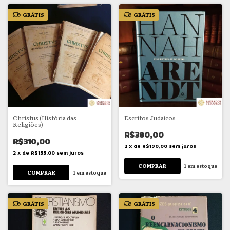
GRÁTIS
GRÁTIS
Christus (História das
Escritos Judaicos
Religiões)
R$380,00
R$310,00
2
x
de
R$190,00
sem juros
2
x
de
R$155,00
sem juros
1
em estoque
1
em estoque
GRÁTIS
GRÁTIS