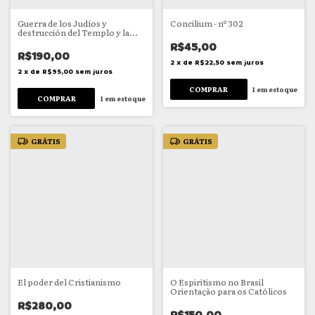
Guerra de los Judíos y
Concilium - nº 302
destrucción del Templo y la
Ciudad de Jerusalén
R$45,00
R$190,00
2
x
de
R$22,50
sem juros
2
x
de
R$95,00
sem juros
1
em estoque
1
em estoque
GRÁTIS
GRÁTIS
El poder del Cristianismo
O Espiritismo no Brasil
Orientação para os Católicos
R$280,00