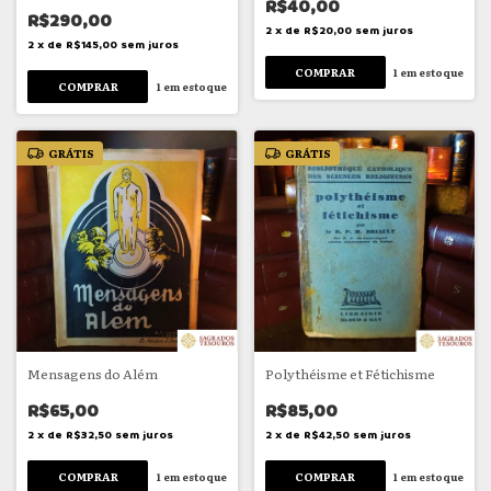
R$40,00
R$290,00
2
x
de
R$20,00
sem juros
2
x
de
R$145,00
sem juros
1
em estoque
1
em estoque
GRÁTIS
GRÁTIS
Mensagens do Além
Polythéisme et Fétichisme
R$65,00
R$85,00
2
x
de
R$32,50
sem juros
2
x
de
R$42,50
sem juros
1
em estoque
1
em estoque