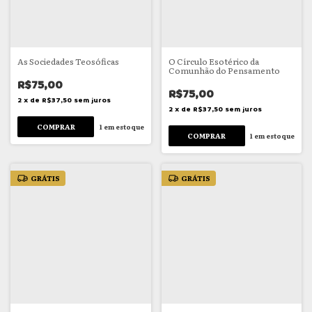
As Sociedades Teosóficas
O Círculo Esotérico da
Comunhão do Pensamento
R$75,00
R$75,00
2
x
de
R$37,50
sem juros
2
x
de
R$37,50
sem juros
1
em estoque
1
em estoque
GRÁTIS
GRÁTIS