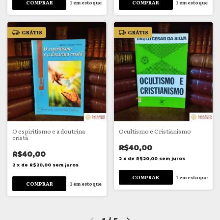
1
em estoque
1
em estoque
GRÁTIS
GRÁTIS
O espiritismo e a doutrina
Ocultismo e Cristianismo
cristã
R$40,00
R$40,00
2
x
de
R$20,00
sem juros
2
x
de
R$20,00
sem juros
1
em estoque
1
em estoque