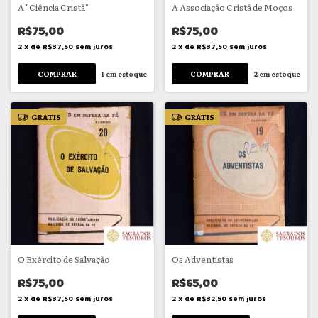
A "Ciência Cristã"
A Associação Cristã de Moços
R$75,00
R$75,00
2
x
de
R$37,50
sem juros
2
x
de
R$37,50
sem juros
1
em estoque
2
em estoque
GRÁTIS
GRÁTIS
O Exército de Salvação
Os Adventistas
R$75,00
R$65,00
2
x
de
R$37,50
sem juros
2
x
de
R$32,50
sem juros