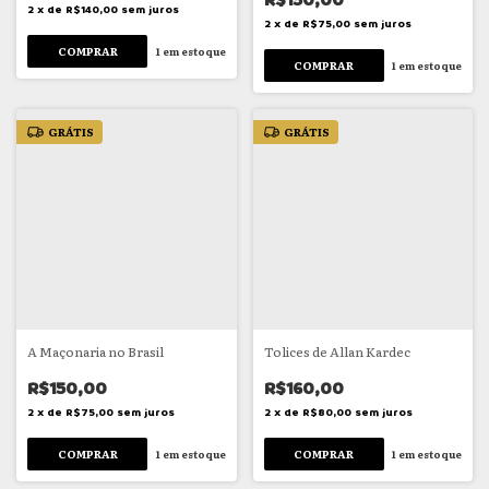
R$150,00
2
x
de
R$140,00
sem juros
2
x
de
R$75,00
sem juros
1
em estoque
1
em estoque
GRÁTIS
GRÁTIS
A Maçonaria no Brasil
Tolices de Allan Kardec
R$150,00
R$160,00
2
x
de
R$75,00
sem juros
2
x
de
R$80,00
sem juros
1
em estoque
1
em estoque