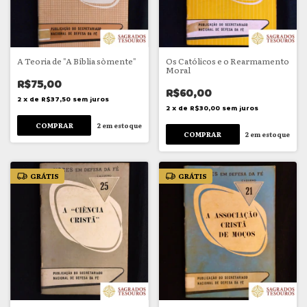
A Teoria de "A Bíblia sòmente"
Os Católicos e o Rearmamento
Moral
R$75,00
R$60,00
2
x
de
R$37,50
sem juros
2
x
de
R$30,00
sem juros
2
em estoque
2
em estoque
GRÁTIS
GRÁTIS