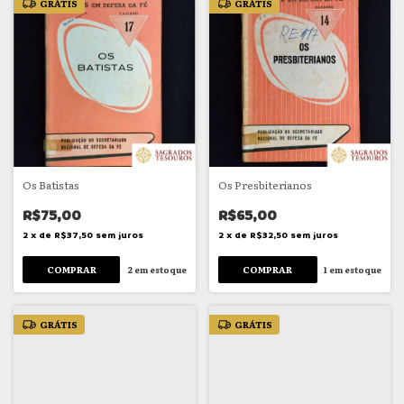
GRÁTIS
GRÁTIS
Os Batistas
Os Presbiterianos
R$75,00
R$65,00
2
x
de
R$37,50
sem juros
2
x
de
R$32,50
sem juros
2
em estoque
1
em estoque
GRÁTIS
GRÁTIS