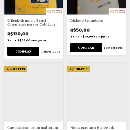
O Espiritismo no Brasil
Diálogo Ecumênico
Orientação para os Católicos
R$50,00
R$130,00
2
x
de
R$25,00
sem juros
2
x
de
R$65,00
sem juros
1
em estoque
1
em estoque
GRÁTIS
GRÁTIS
Curandeirismo: um mal ou um
Notas para uma História da