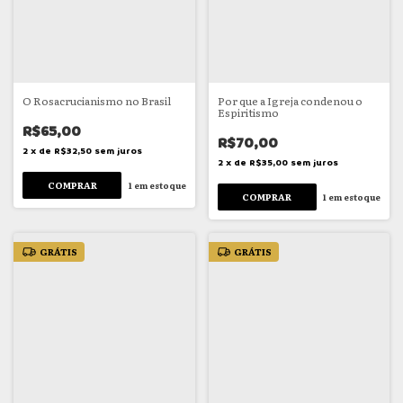
O Rosacrucianismo no Brasil
Por que a Igreja condenou o
Espiritismo
R$65,00
R$70,00
2
x
de
R$32,50
sem juros
2
x
de
R$35,00
sem juros
1
em estoque
1
em estoque
GRÁTIS
GRÁTIS