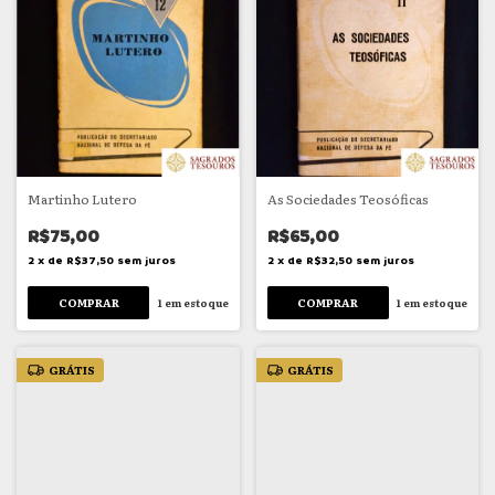
Martinho Lutero
As Sociedades Teosóficas
R$75,00
R$65,00
2
x
de
R$37,50
sem juros
2
x
de
R$32,50
sem juros
1
em estoque
1
em estoque
GRÁTIS
GRÁTIS