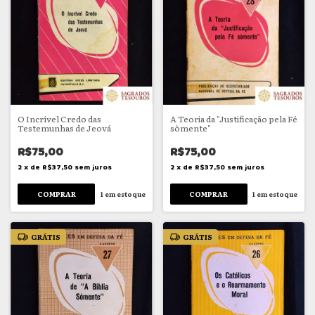
O Incrível Credo das
A Teoria da "Justificação pela Fé
Testemunhas de Jeová
sòmente"
R$75,00
R$75,00
2
x
de
R$37,50
sem juros
2
x
de
R$37,50
sem juros
1
em estoque
1
em estoque
GRÁTIS
GRÁTIS