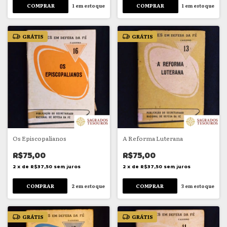
1
em estoque
1
em estoque
GRÁTIS
GRÁTIS
Os Episcopalianos
A Reforma Luterana
R$75,00
R$75,00
2
x
de
R$37,50
sem juros
2
x
de
R$37,50
sem juros
2
em estoque
3
em estoque
GRÁTIS
GRÁTIS