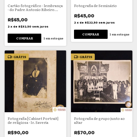
Cartão fotográfico - lembrança
Fotografia de Seminário
- do Padre Antonio Ribeiro
Pinto
R$45,00
R$65,00
2
x
de
R$22,50
sem juros
2
x
de
R$32,50
sem juros
1
em estoque
1
em estoque
GRÁTIS
GRÁTIS
Fotografia [Cabinet Portrait]
Fotografia de grupo junto ao
de religiosa - Ir. Saveria
altar
R$90,00
R$70,00