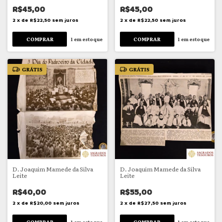
R$45,00
R$45,00
2
x
de
R$22,50
sem juros
2
x
de
R$22,50
sem juros
1
em estoque
1
em estoque
GRÁTIS
GRÁTIS
D. Joaquim Mamede da Silva
D. Joaquim Mamede da Silva
Leite
Leite
R$40,00
R$55,00
2
x
de
R$20,00
sem juros
2
x
de
R$27,50
sem juros
1
em estoque
1
em estoque