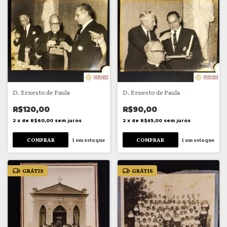
D. Ernesto de Paula
D. Ernesto de Paula
R$120,00
R$90,00
2
x
de
R$60,00
sem juros
2
x
de
R$45,00
sem juros
1
em estoque
1
em estoque
GRÁTIS
GRÁTIS