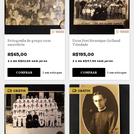
Fotografia de grupo com
Dom Frei Henrique Golland
sacerdote
Trindade
R$65,00
R$195,00
2
x
de
R$32,50
sem juros
2
x
de
R$97,50
sem juros
1
em estoque
1
em estoque
GRÁTIS
GRÁTIS