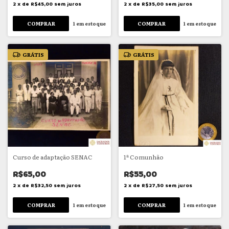
2
x
de
R$45,00
sem juros
2
x
de
R$35,00
sem juros
1
em estoque
1
em estoque
GRÁTIS
GRÁTIS
Curso de adaptação SENAC
1ª Comunhão
R$65,00
R$55,00
2
x
de
R$32,50
sem juros
2
x
de
R$27,50
sem juros
1
em estoque
1
em estoque