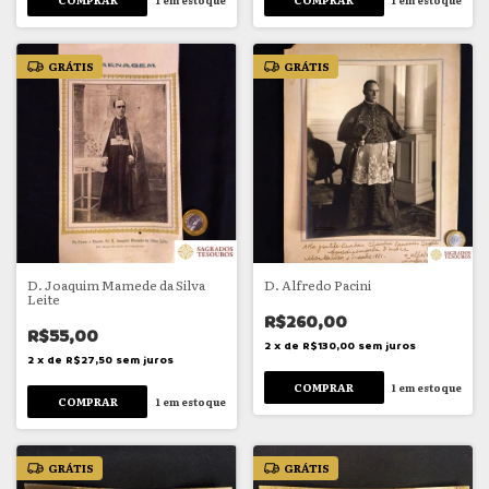
GRÁTIS
GRÁTIS
D. Joaquim Mamede da Silva
D. Alfredo Pacini
Leite
R$260,00
R$55,00
2
x
de
R$130,00
sem juros
2
x
de
R$27,50
sem juros
1
em estoque
1
em estoque
GRÁTIS
GRÁTIS