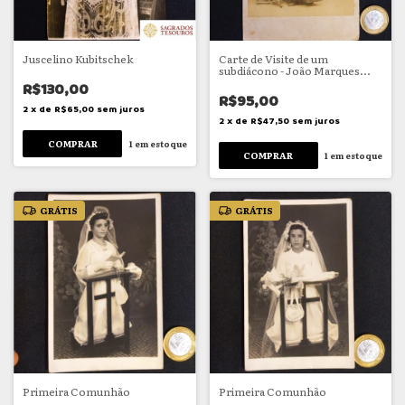
Juscelino Kubitschek
Carte de Visite de um
subdiácono - João Marques
Penido
R$130,00
R$95,00
2
x
de
R$65,00
sem juros
2
x
de
R$47,50
sem juros
1
em estoque
1
em estoque
GRÁTIS
GRÁTIS
Primeira Comunhão
Primeira Comunhão