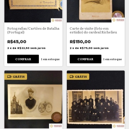
Fotografias/Cartões de Batalha
Carte de visite (foto em
(Portugal)
estúdio) do cardeal Richelieu
R$45,00
R$150,00
2
x
de
R$22,50
sem juros
2
x
de
R$75,00
sem juros
1
em estoque
1
em estoque
GRÁTIS
GRÁTIS