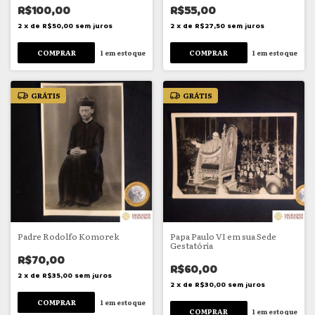
R$100,00
R$55,00
2
x
de
R$50,00
sem juros
2
x
de
R$27,50
sem juros
1
em estoque
1
em estoque
GRÁTIS
GRÁTIS
Padre Rodolfo Komorek
Papa Paulo VI em sua Sede
Gestatória
R$70,00
R$60,00
2
x
de
R$35,00
sem juros
2
x
de
R$30,00
sem juros
1
em estoque
1
em estoque