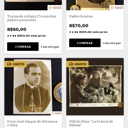
Turma de colégio (?) com dois
Padre Genésio
padres presentes
R$70,00
R$60,00
2
x
de
R$35,00
sem juros
2
x
de
R$30,00
sem juros
1
em estoque
1
em estoque
GRÁTIS
GRÁTIS
Dom José Gaspar de Afonseca
Still do filme "La Señora de
e Silva
Fátima"