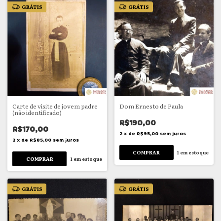
GRÁTIS
GRÁTIS
Carte de visite de jovem padre
Dom Ernesto de Paula
(não identificado)
R$190,00
R$170,00
2
x
de
R$95,00
sem juros
2
x
de
R$85,00
sem juros
1
em estoque
1
em estoque
GRÁTIS
GRÁTIS