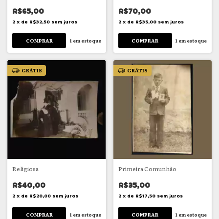
R$65,00
R$70,00
2
x
de
R$32,50
sem juros
2
x
de
R$35,00
sem juros
1
em estoque
1
em estoque
GRÁTIS
GRÁTIS
Religiosa
Primeira Comunhão
R$40,00
R$35,00
2
x
de
R$20,00
sem juros
2
x
de
R$17,50
sem juros
1
em estoque
1
em estoque