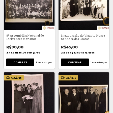
5ª Assembléia Nacional de
Inauguração do Viaduto Nossa
Dirigentes Marianos
Senhora das Graças
R$90,00
R$45,00
2
x
de
R$45,00
sem juros
2
x
de
R$22,50
sem juros
1
em estoque
1
em estoque
GRÁTIS
GRÁTIS