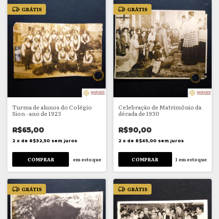
GRÁTIS
GRÁTIS
Turma de alunos do Colégio
Celebração de Matrimônio da
Sion - ano de 1923
década de 1930
R$65,00
R$90,00
2
x
de
R$32,50
sem juros
2
x
de
R$45,00
sem juros
em estoque
1
em estoque
GRÁTIS
GRÁTIS