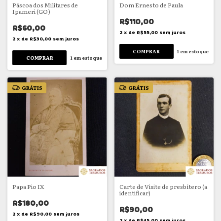
Páscoa dos Militares de
Dom Ernesto de Paula
Ipameri (GO)
R$110,00
R$60,00
2
x
de
R$55,00
sem juros
2
x
de
R$30,00
sem juros
1
em estoque
1
em estoque
GRÁTIS
GRÁTIS
Papa Pio IX
Carte de Visite de presbítero (a
identificar)
R$180,00
R$90,00
2
x
de
R$90,00
sem juros
2
x
de
R$45,00
sem juros