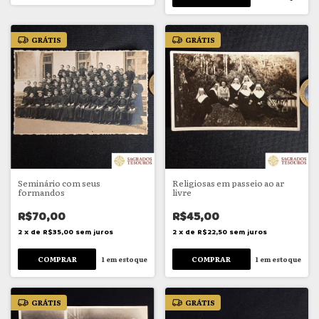
GRÁTIS
GRÁTIS
Seminário com seus
Religiosas em passeio ao ar
formandos
livre
R$70,00
R$45,00
2
x
de
R$35,00
sem juros
2
x
de
R$22,50
sem juros
1
em estoque
1
em estoque
GRÁTIS
GRÁTIS