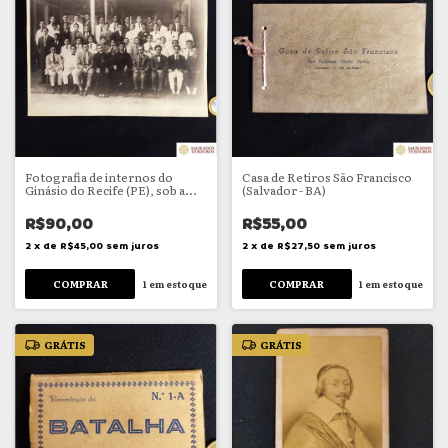
Fotografia de internos do
Casa de Retiros São Francisco
Ginásio do Recife (PE), sob a
(Salvador - BA)
direção do Padre Felix Barreto
R$90,00
R$55,00
2
x
de
R$45,00
sem juros
2
x
de
R$27,50
sem juros
1
em estoque
1
em estoque
GRÁTIS
GRÁTIS