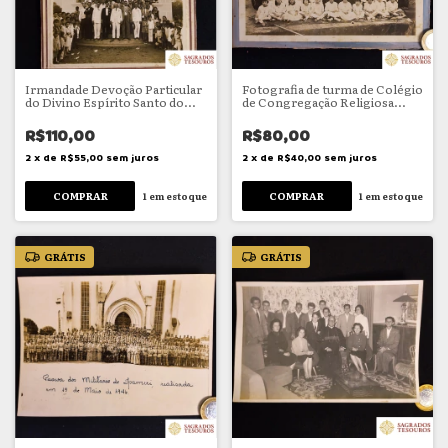
Irmandade Devoção Particular
Fotografia de turma de Colégio
do Divino Espírito Santo do
de Congregação Religiosa
Encantado
Feminina
R$110,00
R$80,00
2
x
de
R$55,00
sem juros
2
x
de
R$40,00
sem juros
1
em estoque
1
em estoque
GRÁTIS
GRÁTIS