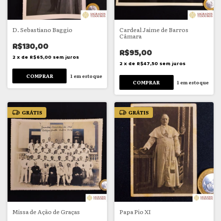
D. Sebastiano Baggio
Cardeal Jaime de Barros
Câmara
R$130,00
R$95,00
2
x
de
R$65,00
sem juros
2
x
de
R$47,50
sem juros
1
em estoque
1
em estoque
GRÁTIS
GRÁTIS
Missa de Ação de Graças
Papa Pio XI