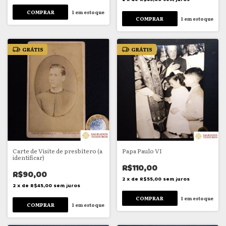
1
em estoque
1
em estoque
GRÁTIS
GRÁTIS
Carte de Visite de presbítero (a
Papa Paulo VI
identificar)
R$110,00
R$90,00
2
x
de
R$55,00
sem juros
2
x
de
R$45,00
sem juros
1
em estoque
1
em estoque