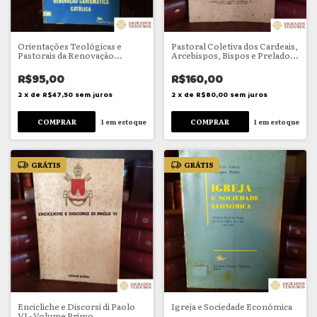
Orientações Teológicas e
Pastoral Coletiva dos Cardeais,
Pastorais da Renovação
Arcebispos, Bispos e Prelados
Carismática Católica
de todas as Províncias
Eclesiásticas do Brasil ao
R$95,00
R$160,00
anunciarem ao Clero e aos Fiéis
o Ano
2
x
de
R$47,50
sem juros
2
x
de
R$80,00
sem juros
1
em estoque
1
em estoque
GRÁTIS
GRÁTIS
Encicliche e Discorsi di Paolo
Igreja e Sociedade Económica
VI - Volume Primo