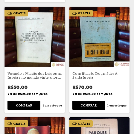
GRÁTIS
GRÁTIS
Vocação e Missão dos Leigos na
Constituição Dogmática A
Igreja e no mundo vinte anos
Santa Igreja
depois do Concílio Vaticano II
R$50,00
R$70,00
2
x
de
R$25,00
sem juros
2
x
de
R$35,00
sem juros
1
em estoque
1
em estoque
GRÁTIS
GRÁTIS