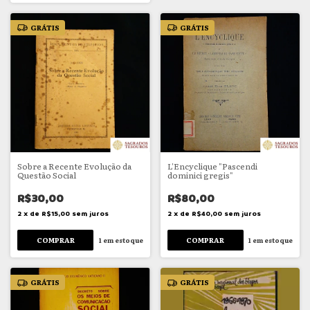
GRÁTIS
GRÁTIS
Sobre a Recente Evolução da
L'Encyclique "Pascendi
Questão Social
dominici gregis"
R$30,00
R$80,00
2
x
de
R$15,00
sem juros
2
x
de
R$40,00
sem juros
1
em estoque
1
em estoque
GRÁTIS
GRÁTIS