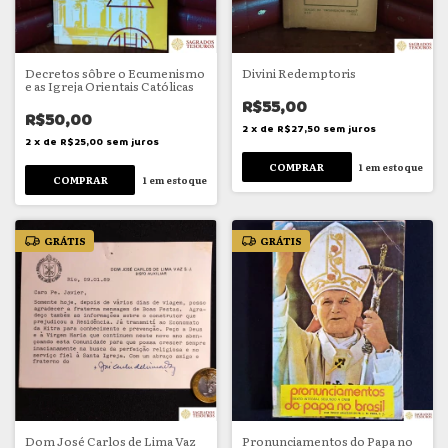
Decretos sôbre o Ecumenismo
Divini Redemptoris
e as Igreja Orientais Católicas
R$55,00
R$50,00
2
x
de
R$27,50
sem juros
2
x
de
R$25,00
sem juros
1
em estoque
1
em estoque
GRÁTIS
GRÁTIS
Dom José Carlos de Lima Vaz
Pronunciamentos do Papa no