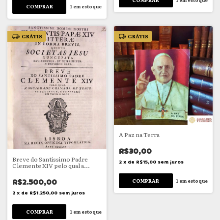
1
em estoque
GRÁTIS
GRÁTIS
A Paz na Terra
R$30,00
Breve do Santissimo Padre
2
x
de
R$15,00
sem juros
Clemente XIV pelo qual a
Sociedade chamada de Jesus se
extingue, e supprime em todo
R$2.500,00
1
em estoque
o Orbe
2
x
de
R$1.250,00
sem juros
1
em estoque