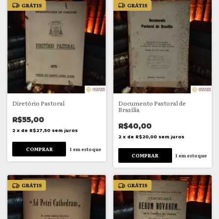
GRÁTIS
GRÁTIS
Diretório Pastoral
Documento Pastoral de
Brasília
R$55,00
R$40,00
2
x
de
R$27,50
sem juros
2
x
de
R$20,00
sem juros
1
em estoque
1
em estoque
GRÁTIS
GRÁTIS