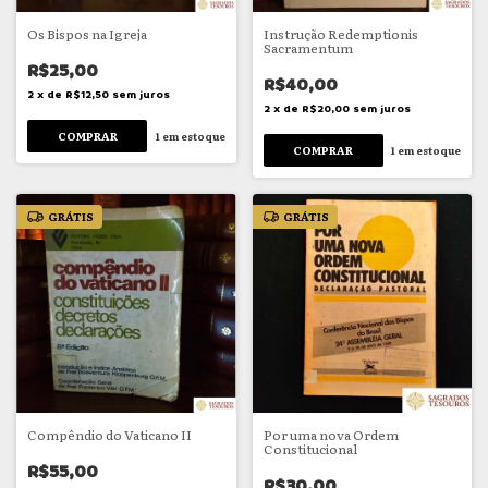
Os Bispos na Igreja
Instrução Redemptionis
Sacramentum
R$25,00
R$40,00
2
x
de
R$12,50
sem juros
2
x
de
R$20,00
sem juros
1
em estoque
1
em estoque
GRÁTIS
GRÁTIS
Compêndio do Vaticano II
Por uma nova Ordem
Constitucional
R$55,00
R$30,00