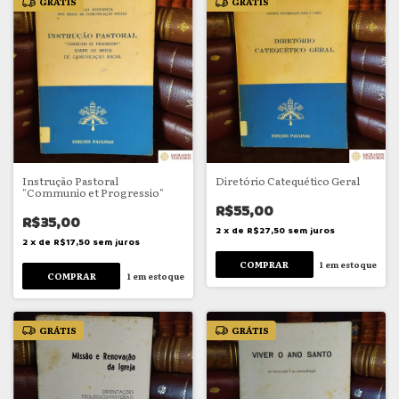
GRÁTIS
GRÁTIS
Instrução Pastoral
Diretório Catequético Geral
"Communio et Progressio"
R$55,00
R$35,00
2
x
de
R$27,50
sem juros
2
x
de
R$17,50
sem juros
1
em estoque
1
em estoque
GRÁTIS
GRÁTIS