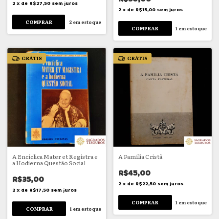
2
x
de
R$27,50
sem juros
2
x
de
R$15,00
sem juros
2
em estoque
1
em estoque
GRÁTIS
GRÁTIS
A Encíclica Mater et Registra e
A Família Cristã
a Hodierna Questão Social
R$45,00
R$35,00
2
x
de
R$22,50
sem juros
2
x
de
R$17,50
sem juros
1
em estoque
1
em estoque