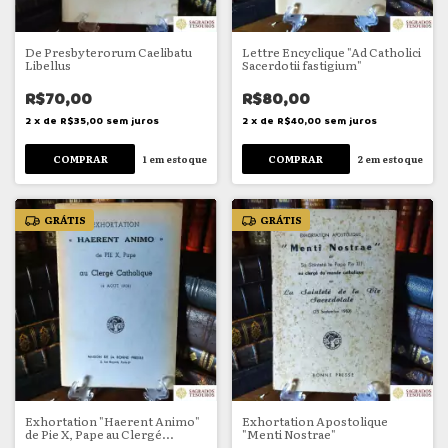
De Presbyterorum Caelibatu
Lettre Encyclique "Ad Catholici
Libellus
Sacerdotii fastigium"
R$70,00
R$80,00
2
x
de
R$35,00
sem juros
2
x
de
R$40,00
sem juros
1
em estoque
2
em estoque
GRÁTIS
GRÁTIS
Exhortation "Haerent Animo"
Exhortation Apostolique
de Pie X, Pape au Clergé
"Menti Nostrae"
Catholique