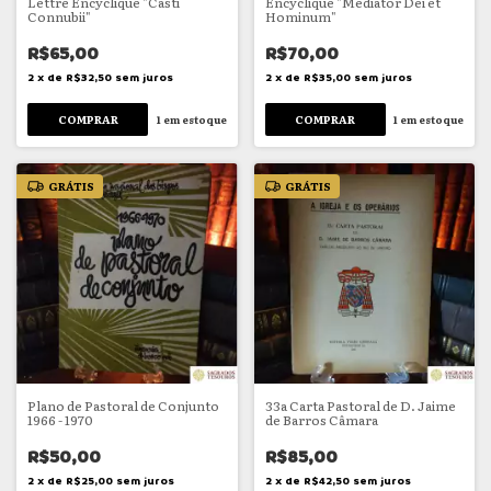
Lettre Encyclique "Casti
Encyclique "Mediator Dei et
Connubii"
Hominum"
R$65,00
R$70,00
2
x
de
R$32,50
sem juros
2
x
de
R$35,00
sem juros
1
em estoque
1
em estoque
GRÁTIS
GRÁTIS
Plano de Pastoral de Conjunto
33a Carta Pastoral de D. Jaime
1966 - 1970
de Barros Câmara
R$50,00
R$85,00
2
x
de
R$25,00
sem juros
2
x
de
R$42,50
sem juros