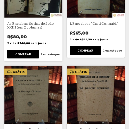
As Encíclicas Sociais de João
L'Encyclique "Casti Connubii"
XXIII (em 2 volumes)
R$65,00
R$80,00
2
x
de
R$32,50
sem juros
2
x
de
R$40,00
sem juros
1
em estoque
1
em estoque
GRÁTIS
GRÁTIS