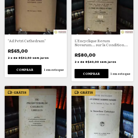
"Ad Petri Cathedram"
L'Encyclique Rerum
Novarum... sur la Condition
des Ouvriers
R$65,00
R$80,00
2
x
de
R$32,50
sem juros
2
x
de
R$40,00
sem juros
1
em estoque
1
em estoque
GRÁTIS
GRÁTIS