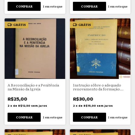
1
em estoque
1
em estoque
GRÁTIS
GRÁTIS
A Reconciliação e a Penitência
Instrução sôbre o adequado
na Missão da Igreja
renovamento da formação
para a Vida Religiosa
R$25,00
R$30,00
2
x
de
R$12,50
sem juros
2
x
de
R$15,00
sem juros
1
em estoque
1
em estoque