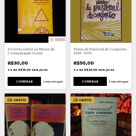
Decreto sobre os Meios de
Plano de Pastoral de Conjunto -
Comunicação Social
1966 - 1970
R$30,00
R$50,00
2
x
de
R$15,00
sem juros
2
x
de
R$25,00
sem juros
1
em estoque
1
em estoque
GRÁTIS
GRÁTIS