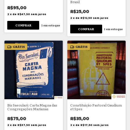
Brasil
R$95,00
R$25,00
2
x
de
R$47,50
sem juros
2
x
de
R$12,50
sem juros
1
em estoque
1
em estoque
GRÁTIS
GRÁTIS
Bis Saeculari: Carta Magna das
Constituição Pastoral Gaudium
Congregações Marianas
et Spes
R$75,00
R$35,00
2
x
de
R$37,50
sem juros
2
x
de
R$17,50
sem juros