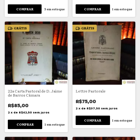
3
em estoque
1
em estoque
GRÁTIS
GRÁTIS
22a Carta Pastoral de D. Jaime
Lettre Pastorale
de Barros Câmara
R$75,00
R$85,00
2
x
de
R$37,50
sem juros
2
x
de
R$42,50
sem juros
1
em estoque
1
em estoque