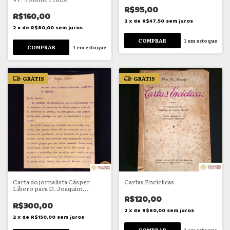
R$95,00
R$160,00
2
x
de
R$47,50
sem juros
2
x
de
R$80,00
sem juros
1
em estoque
1
em estoque
GRÁTIS
GRÁTIS
Carta do jornalista Cásper
Cartas Encíclicas
Líbero para D. Joaquim
Mamede da Silva Leite
R$120,00
R$300,00
2
x
de
R$60,00
sem juros
2
x
de
R$150,00
sem juros
1
em estoque