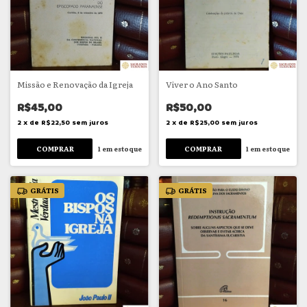
Missão e Renovação da Igreja
Viver o Ano Santo
R$45,00
R$50,00
2
x
de
R$22,50
sem juros
2
x
de
R$25,00
sem juros
1
em estoque
1
em estoque
GRÁTIS
GRÁTIS