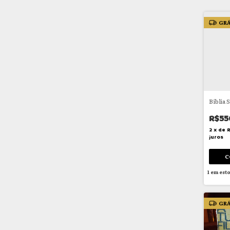
GRÁ
Bíblia 
R$55
2
x
de
juros
1
em est
GRÁ