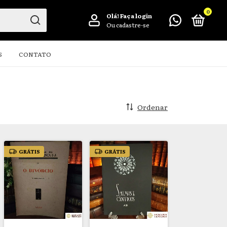
0
Olá!
Faça login
Ou cadastre-se
S
CONTATO
Ordenar
GRÁTIS
GRÁTIS