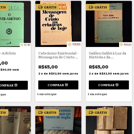
TIS
GRÁTIS
GRÁTIS
e-Arbítrio
Catecismo Existencial -
Galileu Galilei à Luz da
Mensagem de Cristo
História e da
às crianças de hoje
Astronomia
,00
R$65,00
R$65,00
R$30,00
sem
2
x
de
R$32,50
sem juros
2
x
de
R$32,50
sem juros
1
em estoque
1
em estoque
oque
TIS
GRÁTIS
GRÁTIS