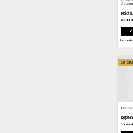
Catequí
R$75
2
x
de
1
em est
GRÁ
Eis vos
R$90
2
x
de