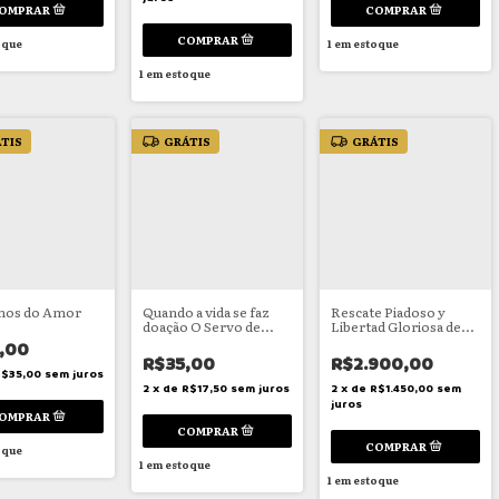
oque
1
em estoque
1
em estoque
TIS
GRÁTIS
GRÁTIS
hos do Amor
Quando a vida se faz
Rescate Piadoso y
doação O Servo de
Libertad Gloriosa de
Deus
las Almas del
,00
Purgatorio
R$35,00
R$2.900,00
R$35,00
sem juros
2
x
de
R$17,50
sem juros
2
x
de
R$1.450,00
sem
juros
oque
1
em estoque
1
em estoque