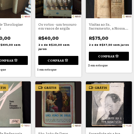
e Theologiae
Os votos - um tesouro
Visitas ao Ss.
s
em vasos de argila
Sacramento, a Nossa
Senhora e São José
0,00
R$40,00
R$75,00
R$335,00
sem
2
x
de
R$20,00
sem
2
x
de
R$37,50
sem juros
juros
2
em estoque
oque
1
em estoque
TIS
GRÁTIS
GRÁTIS
de Pedagogia
São João de Deus
Sacerdote eis a tua