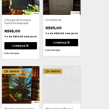
Liturgia da Semana
Presbiteral
Santa Restaurada
R$85,00
R$65,00
2
x
de
R$42,50
sem juros
2
x
de
R$32,50
sem juros
1
em estoque
1
em estoque
GRÁTIS
GRÁTIS
Mostra-me teu rosto
Missal Quotidiano e