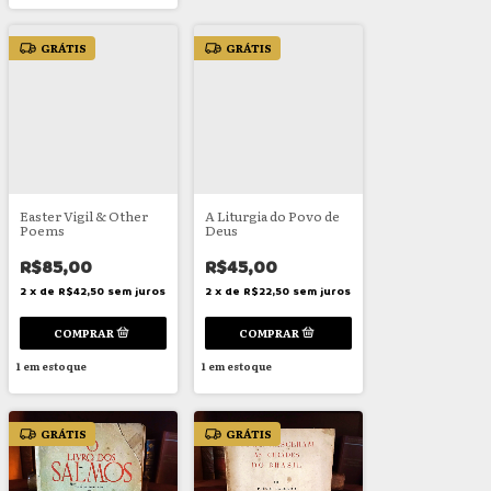
GRÁTIS
GRÁTIS
Easter Vigil & Other
A Liturgia do Povo de
Poems
Deus
R$85,00
R$45,00
2
x
de
R$42,50
sem juros
2
x
de
R$22,50
sem juros
1
em estoque
1
em estoque
GRÁTIS
GRÁTIS