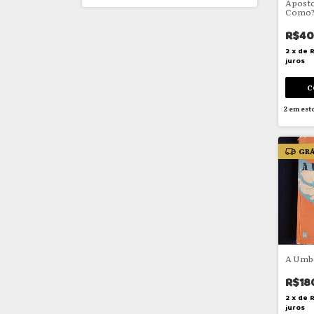
Aposto
Como? 
quê?
R$40
2
x
de
juros
2
em est
GRÁ
A Umba
R$18
2
x
de
juros