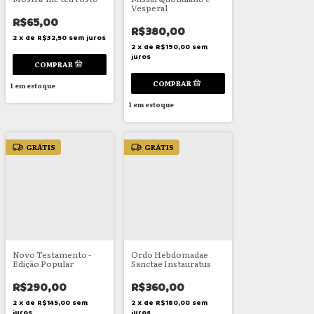
Vesperal
R$65,00
R$380,00
2
x
de
R$32,50
sem juros
2
x
de
R$190,00
sem
juros
1
em estoque
1
em estoque
GRÁTIS
GRÁTIS
Novo Testamento -
Ordo Hebdomadae
Edição Popular
Sanctae Instauratus
R$290,00
R$360,00
2
x
de
R$145,00
sem
2
x
de
R$180,00
sem
juros
juros