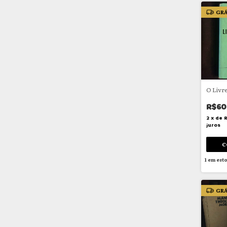
GRÁ
O Livr
R$60
2
x
de
juros
1
em est
GRÁ