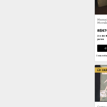
Manual
Morali
R$67
2
x
de
juros
1
em est
GRÁ
Curso 