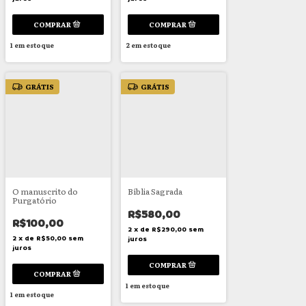
1
em estoque
2
em estoque
GRÁTIS
GRÁTIS
O manuscrito do
Bíblia Sagrada
Purgatório
R$580,00
R$100,00
2
x
de
R$290,00
sem
2
x
de
R$50,00
sem
juros
juros
1
em estoque
1
em estoque