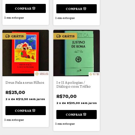
1
em estoque
1
em estoque
GRÁTIS
GRÁTIS
Deus Fala a seus Filhos
I e II Apologias /
Diálogo com Trifão
R$25,00
R$70,00
2
x
de
R$12,50
sem juros
2
x
de
R$35,00
sem juros
1
em estoque
1
em estoque