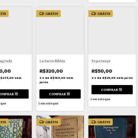
TIS
GRÁTIS
GRÁTIS
Sagrada
La Sacra Bibbia
Esperança
0,00
R$320,00
R$50,00
R$275,00
sem
2
x
de
R$160,00
sem
2
x
de
R$25,00
sem juros
juros
1
em estoque
oque
1
em estoque
TIS
GRÁTIS
GRÁTIS