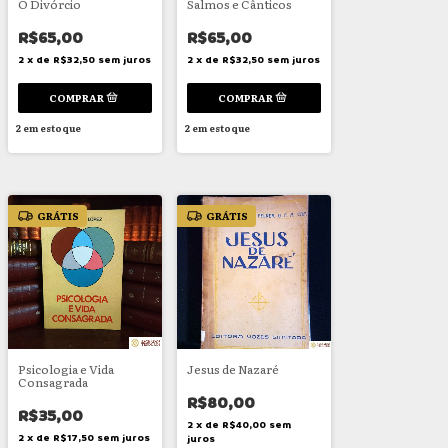
O Divórcio
Salmos e Cânticos
R$65,00
R$65,00
2
x
de
R$32,50
sem juros
2
x
de
R$32,50
sem juros
2
em estoque
2
em estoque
GRÁTIS
GRÁTIS
Psicologia e Vida
Jesus de Nazaré
Consagrada
R$80,00
R$35,00
2
x
de
R$40,00
sem
2
x
de
R$17,50
sem juros
juros