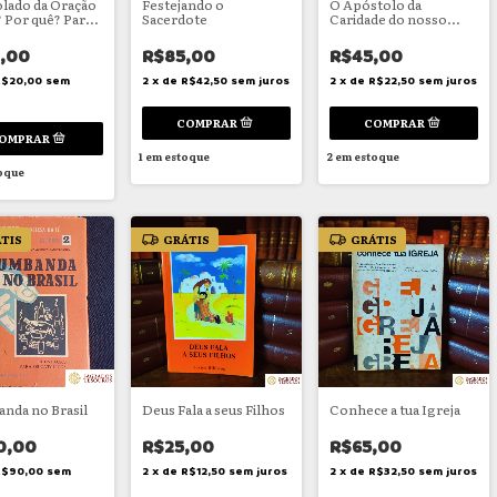
lado da Oração
Festejando o
O Apóstolo da
Por quê? Para
Sacerdote
Caridade do nosso
século
,00
R$85,00
R$45,00
R$20,00
sem
2
x
de
R$42,50
sem juros
2
x
de
R$22,50
sem juros
1
em estoque
2
em estoque
oque
TIS
GRÁTIS
GRÁTIS
nda no Brasil
Deus Fala a seus Filhos
Conhece a tua Igreja
0,00
R$25,00
R$65,00
R$90,00
sem
2
x
de
R$12,50
sem juros
2
x
de
R$32,50
sem juros