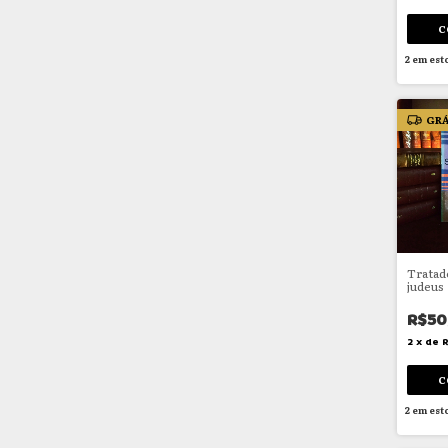
2
em est
GRÁ
Tratad
judeus
R$50
2
x
de
2
em est