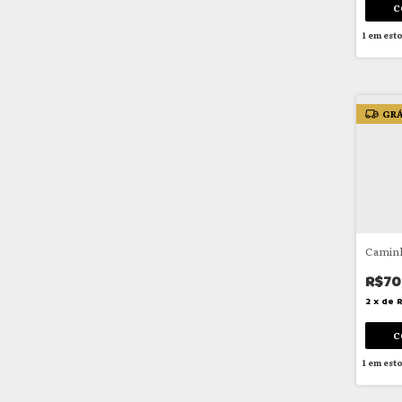
1
em est
GRÁ
Camin
R$70
2
x
de
1
em est