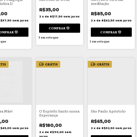
stica II
meditação
R$35,00
,00
R$85,00
2
x
de
R$17,50
sem juros
R$37,50
sem juros
2
x
de
R$42,50
sem juros
3
em estoque
oque
1
em estoque
TIS
GRÁTIS
GRÁTIS
sa Mãe!
O Espírito Santo nossa
São Paulo Apóstolo
Esperança
,00
R$65,00
R$180,00
R$45,00
sem juros
2
x
de
R$32,50
sem juros
2
x
de
R$90,00
sem
juros