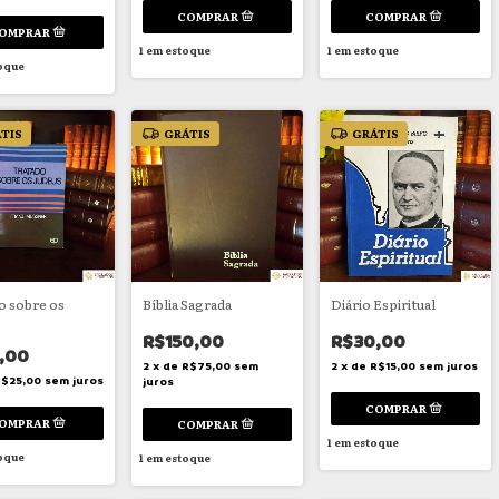
1
em estoque
1
em estoque
oque
TIS
GRÁTIS
GRÁTIS
o sobre os
Bíblia Sagrada
Diário Espiritual
R$150,00
R$30,00
,00
2
x
de
R$75,00
sem
2
x
de
R$15,00
sem juros
R$25,00
sem juros
juros
1
em estoque
oque
1
em estoque