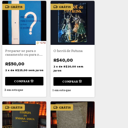
GRÁTIS
GRÁTIS
Preparar-se para o
O herói de Futuna
casamento ou para o
divórcio?
R$40,00
R$50,00
2
x
de
R$20,00
sem
2
x
de
R$25,00
sem juros
juros
2
em estoque
1
em estoque
GRÁTIS
GRÁTIS