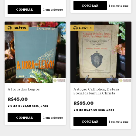
1
em estoque
1
em estoque
GRÁTIS
GRÁTIS
A Hora dos Leigos
A Acção Catholica, Defesa
Social da Familia Christã
R$45,00
R$95,00
2
x
de
R$22,50
sem juros
2
x
de
R$47,50
sem juros
1
em estoque
1
em estoque