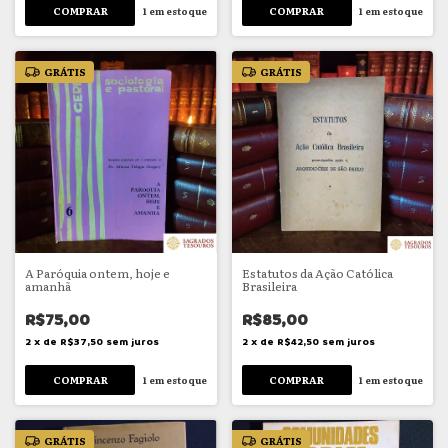
1
em estoque
1
em estoque
GRÁTIS
GRÁTIS
A Paróquia ontem, hoje e
Estatutos da Ação Católica
amanhã
Brasileira
R$75,00
R$85,00
2
x
de
R$37,50
sem juros
2
x
de
R$42,50
sem juros
1
em estoque
1
em estoque
GRÁTIS
GRÁTIS