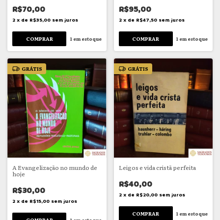
R$70,00
R$95,00
2
x
de
R$35,00
sem juros
2
x
de
R$47,50
sem juros
1
em estoque
1
em estoque
GRÁTIS
GRÁTIS
A Evangelização no mundo de
Leigos e vida cristã perfeita
hoje
R$40,00
R$30,00
2
x
de
R$20,00
sem juros
2
x
de
R$15,00
sem juros
1
em estoque
1
em estoque