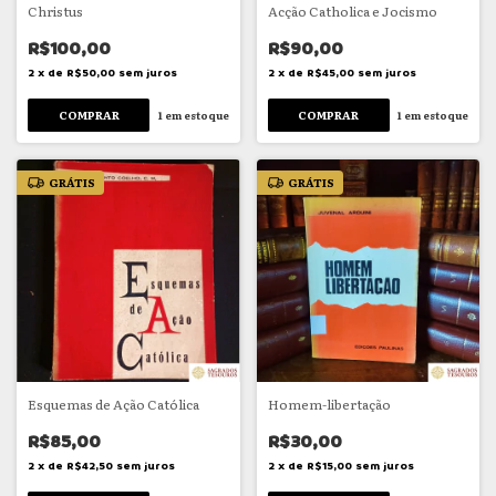
Christus
Acção Catholica e Jocismo
R$100,00
R$90,00
2
x
de
R$50,00
sem juros
2
x
de
R$45,00
sem juros
1
em estoque
1
em estoque
GRÁTIS
GRÁTIS
Esquemas de Ação Católica
Homem-libertação
R$85,00
R$30,00
2
x
de
R$42,50
sem juros
2
x
de
R$15,00
sem juros