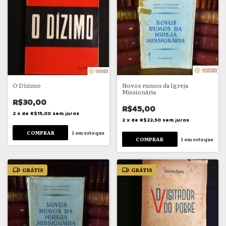
O Dízimo
Novos rumos da Igreja
Missionária
R$30,00
R$45,00
2
x
de
R$15,00
sem juros
2
x
de
R$22,50
sem juros
1
em estoque
1
em estoque
GRÁTIS
GRÁTIS