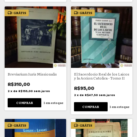
GRÁTIS
GRÁTIS
Breviarium Iuris Missionalis
El Sacerdocio Real de los Laicos
y la Accion Catolica - Tomo II
R$310,00
R$95,00
2
x
de
R$155,00
sem juros
2
x
de
R$47,50
sem juros
1
em estoque
1
em estoque
GRÁTIS
GRÁTIS