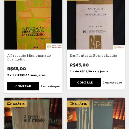
A Pregação Missionária do
Nas Fontes da Evangelização
Evangelho
R$45,00
R$65,00
2
x
de
R$22,50
sem juros
2
x
de
R$32,50
sem juros
2
em estoque
1
em estoque
GRÁTIS
GRÁTIS