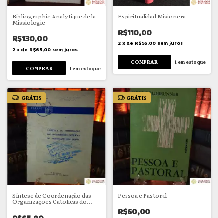
Bibliographie Analytique de la
Espiritualidad Misionera
Missiologie
R$110,00
R$130,00
2
x
de
R$55,00
sem juros
2
x
de
R$65,00
sem juros
1
em estoque
1
em estoque
GRÁTIS
GRÁTIS
Síntese de Coordenação das
Pessoa e Pastoral
Organizações Católicas do
Apostolado dos Leigos
R$60,00