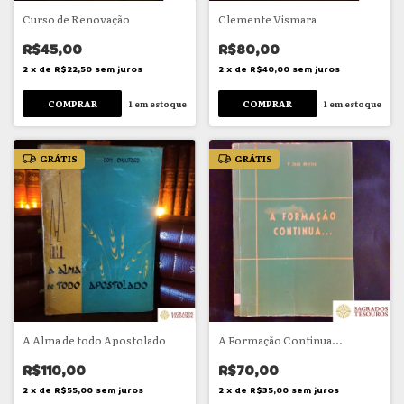
Curso de Renovação
Clemente Vismara
R$45,00
R$80,00
2
x
de
R$22,50
sem juros
2
x
de
R$40,00
sem juros
1
em estoque
1
em estoque
GRÁTIS
GRÁTIS
A Alma de todo Apostolado
A Formação Continua...
R$110,00
R$70,00
2
x
de
R$55,00
sem juros
2
x
de
R$35,00
sem juros