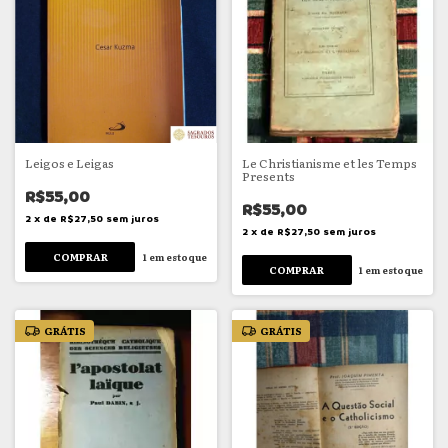
Leigos e Leigas
Le Christianisme et les Temps
Presents
R$55,00
R$55,00
2
x
de
R$27,50
sem juros
2
x
de
R$27,50
sem juros
1
em estoque
1
em estoque
GRÁTIS
GRÁTIS