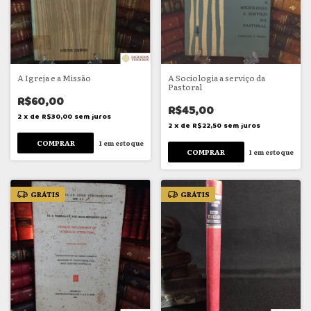
A Igreja e a Missão
A Sociologia a serviço da
Pastoral
R$60,00
R$45,00
2
x
de
R$30,00
sem juros
2
x
de
R$22,50
sem juros
1
em estoque
1
em estoque
GRÁTIS
GRÁTIS