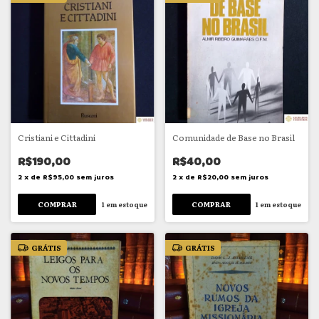
Cristiani e Cittadini
Comunidade de Base no Brasil
R$190,00
R$40,00
2
x
de
R$95,00
sem juros
2
x
de
R$20,00
sem juros
1
em estoque
1
em estoque
GRÁTIS
GRÁTIS