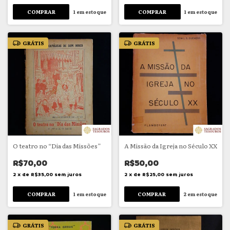
1
em estoque
1
em estoque
GRÁTIS
GRÁTIS
O teatro no “Dia das Missões”
A Missão da Igreja no Século XX
R$70,00
R$50,00
2
x
de
R$35,00
sem juros
2
x
de
R$25,00
sem juros
1
em estoque
2
em estoque
GRÁTIS
GRÁTIS