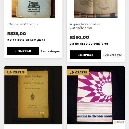
L'Apostolat Laïque
A questão social e o
Catholicismo
R$35,00
R$60,00
2
x
de
R$17,50
sem juros
2
x
de
R$30,00
sem juros
1
em estoque
1
em estoque
GRÁTIS
GRÁTIS