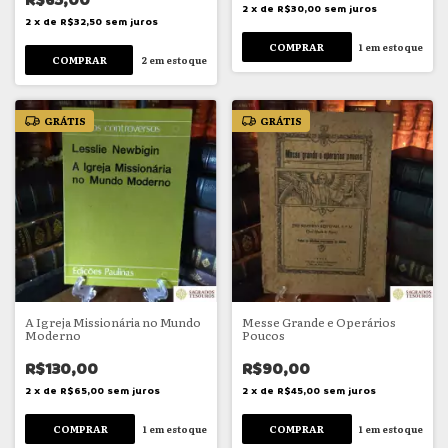
R$65,00
2
x
de
R$30,00
sem juros
2
x
de
R$32,50
sem juros
1
em estoque
2
em estoque
GRÁTIS
GRÁTIS
A Igreja Missionária no Mundo
Messe Grande e Operários
Moderno
Poucos
R$130,00
R$90,00
2
x
de
R$65,00
sem juros
2
x
de
R$45,00
sem juros
1
em estoque
1
em estoque