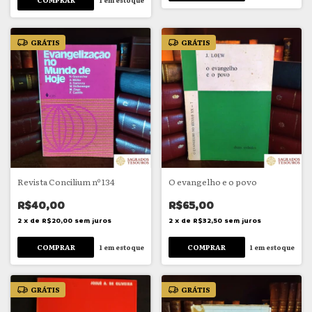
GRÁTIS
GRÁTIS
Revista Concilium nº 134
O evangelho e o povo
R$40,00
R$65,00
2
x
de
R$20,00
sem juros
2
x
de
R$32,50
sem juros
1
em estoque
1
em estoque
GRÁTIS
GRÁTIS