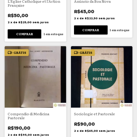
L'Église Catholique et l'Action
Anúncio da Boa Nova
Française
R$45,00
R$50,00
2
x
de
R$22,50
sem juros
2
x
de
R$25,00
sem juros
1
em estoque
1
em estoque
GRÁTIS
GRÁTIS
Compendio di Medicina
Sociologie et Pastorale
Pastorale
R$90,00
R$190,00
2
x
de
R$45,00
sem juros
2
x
de
R$95,00
sem juros