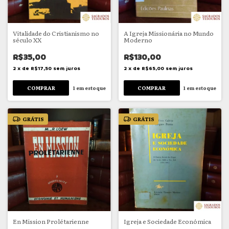
Vitalidade do Cristianismo no
A Igreja Missionária no Mundo
século XX
Moderno
R$35,00
R$130,00
2
x
de
R$17,50
sem juros
2
x
de
R$65,00
sem juros
1
em estoque
1
em estoque
GRÁTIS
GRÁTIS
En Mission Prolétarienne
Igreja e Sociedade Económica