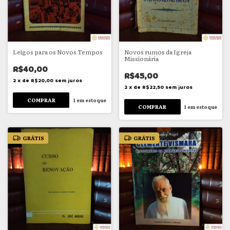
Leigos para os Novos Tempos
Novos rumos da Igreja
Missionária
R$40,00
R$45,00
2
x
de
R$20,00
sem juros
2
x
de
R$22,50
sem juros
1
em estoque
1
em estoque
GRÁTIS
GRÁTIS