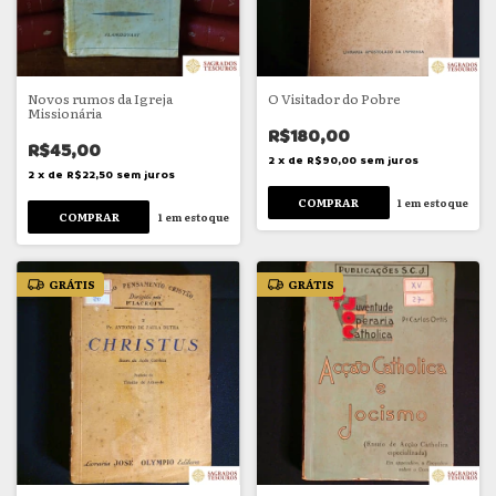
Novos rumos da Igreja
O Visitador do Pobre
Missionária
R$180,00
R$45,00
2
x
de
R$90,00
sem juros
2
x
de
R$22,50
sem juros
1
em estoque
1
em estoque
GRÁTIS
GRÁTIS