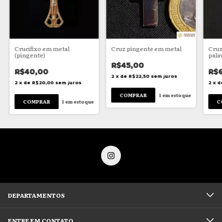
Crucifixo em metal
Cruz pingente em metal
Cruz
(pingente)
pala
R$45,00
R$40,00
R$6
2
x
de
R$22,50
sem juros
2
x
de
R$20,00
sem juros
2
x
d
1
em estoque
1
em estoque
DEPARTAMENTOS
ENTRE EM CONTATO