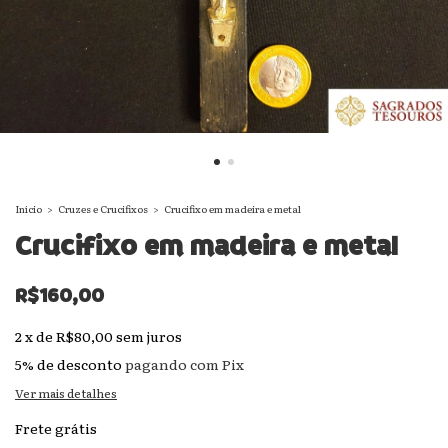
Início
>
Cruzes e Crucifixos
>
Crucifixo em madeira e metal
Crucifixo em madeira e metal
R$160,00
2
x
de
R$80,00
sem juros
5% de desconto
pagando com Pix
Ver mais detalhes
Frete grátis