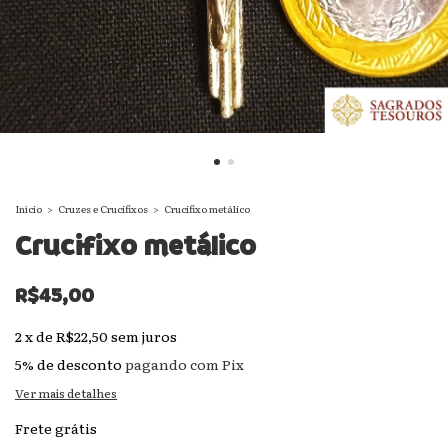
Início
>
Cruzes e Crucifixos
>
Crucifixo metálico
Crucifixo metálico
R$45,00
2
x
de
R$22,50
sem juros
5% de desconto
pagando com Pix
Ver mais detalhes
Frete grátis