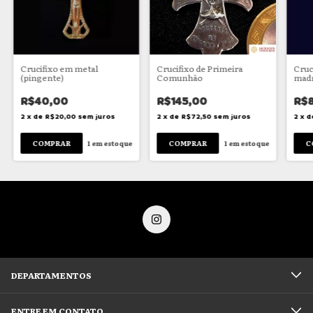
Crucifixo em metal
Crucifixo de Primeira
Cruc
(pingente)
Comunhão
mad
R$40,00
R$145,00
R$
2
x
de
R$20,00
sem juros
2
x
de
R$72,50
sem juros
2
x
d
1
em estoque
1
em estoque
DEPARTAMENTOS
ENTRE EM CONTATO