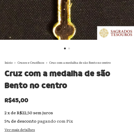
Início
>
Cruzes e Crucifixos
>
Cruz com a medalha de são Bento no centro
Cruz com a medalha de são
Bento no centro
R$45,00
2
x
de
R$22,50
sem juros
5% de desconto
pagando com Pix
Ver mais detalhes