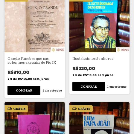
Oração Funebre que nas
Ilustríssimos Senhores
solemnes exequias de Pio IX
R$220,00
R$310,00
2
x
de
R$110,00
sem juros
2
x
de
R$155,00
sem juros
1
em estoque
1
em estoque
GRÁTIS
GRÁTIS