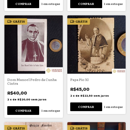
1
em estoque
1
em estoque
GRÁTIS
GRÁTIS
Dom Manoel Pedro da Cunha
Papa Pio XI
Cintra
R$45,00
R$40,00
2
x
de
R$22,50
sem juros
2
x
de
R$20,00
sem juros
1
em estoque
1
em estoque
GRÁTIS
GRÁTIS