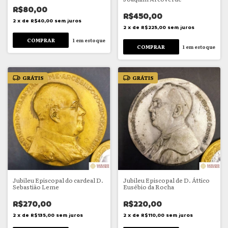
R$80,00
R$450,00
2
x
de
R$40,00
sem juros
2
x
de
R$225,00
sem juros
1
em estoque
1
em estoque
GRÁTIS
GRÁTIS
Jubileu Episcopal do cardeal D.
Jubileu Episcopal de D. Áttico
Sebastião Leme
Eusébio da Rocha
R$270,00
R$220,00
2
x
de
R$135,00
sem juros
2
x
de
R$110,00
sem juros