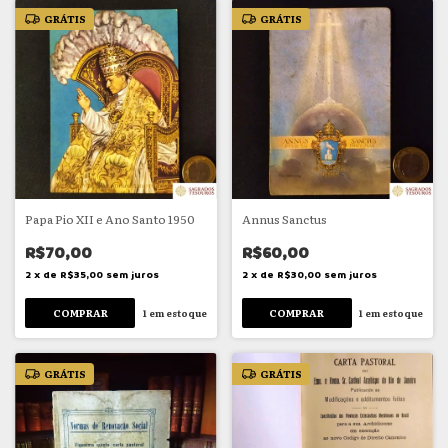
GRÁTIS
GRÁTIS
Papa Pio XII e Ano Santo 1950
Annus Sanctus
R$70,00
R$60,00
2
x
de
R$35,00
sem juros
2
x
de
R$30,00
sem juros
1
em estoque
1
em estoque
GRÁTIS
GRÁTIS