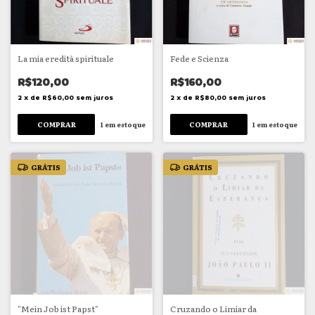
La mia eredità spirituale
Fede e Scienza
R$120,00
R$160,00
2
x
de
R$60,00
sem juros
2
x
de
R$80,00
sem juros
1
em estoque
1
em estoque
GRÁTIS
GRÁTIS
"Mein Job ist Papst"
Cruzando o Limiar da