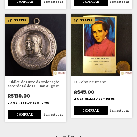
1
em estoque
1
em estoque
GRÁTIS
GRÁTIS
Jubileu de Ouro da ordenação
D. John Neumann
sacerdotal de D. Juan Augustin
Boneo
R$45,00
R$130,00
2
x
de
R$22,50
sem juros
2
x
de
R$65,00
sem juros
1
em estoque
1
em estoque