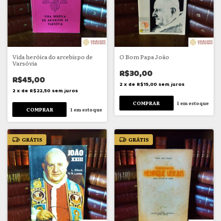
Vida heróica do arcebispo de
O Bom Papa João
Varsóvia
R$30,00
R$45,00
2
x
de
R$15,00
sem juros
2
x
de
R$22,50
sem juros
1
em estoque
1
em estoque
GRÁTIS
GRÁTIS