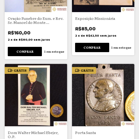
Oração Funebre do Exm. e Rev.
Exposição Missionária
Sr. Manoel do Monte
Rodrigues d’Araujo
R$85,00
R$160,00
2
x
de
R$42,50
sem juros
2
x
de
R$80,00
sem juros
1
em estoque
1
em estoque
GRÁTIS
GRÁTIS
Dom Walter Michael Ebejer,
Porta Santa
O.P.