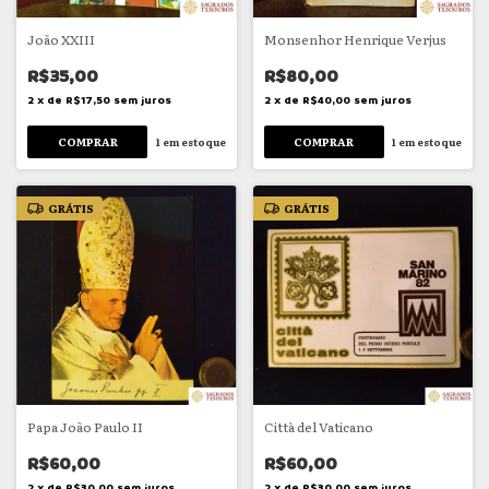
João XXIII
Monsenhor Henrique Verjus
R$35,00
R$80,00
2
x
de
R$17,50
sem juros
2
x
de
R$40,00
sem juros
1
em estoque
1
em estoque
GRÁTIS
GRÁTIS
Papa João Paulo II
Città del Vaticano
R$60,00
R$60,00
2
x
de
R$30,00
sem juros
2
x
de
R$30,00
sem juros