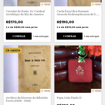
Circular do Emin. Sr. Cardeal
Carta Encyclica Humani
Arcebispo do Rio de Janeiro
Generis Redemptionem de S.S.
Bento XV
R$170,00
R$190,00
2
x
de
R$85,00
sem juros
2
x
de
R$95,00
sem juros
1
em estoque
1
em estoque
GRÁTIS
Archivo da Diocese do Ribeirão
Papa João Paulo II
Preto (1908 – 1918)