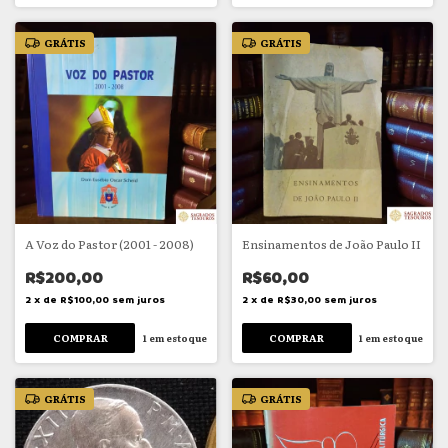
GRÁTIS
GRÁTIS
A Voz do Pastor (2001 - 2008)
Ensinamentos de João Paulo II
R$200,00
R$60,00
2
x
de
R$100,00
sem juros
2
x
de
R$30,00
sem juros
1
em estoque
1
em estoque
GRÁTIS
GRÁTIS