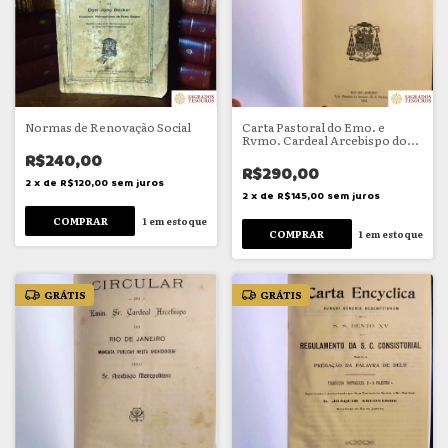
Normas de Renovação Social
Carta Pastoral do Emo. e
Rvmo. Cardeal Arcebispo do
Rio de Janeiro
R$240,00
R$290,00
2
x
de
R$120,00
sem juros
2
x
de
R$145,00
sem juros
1
em estoque
1
em estoque
GRÁTIS
GRÁTIS