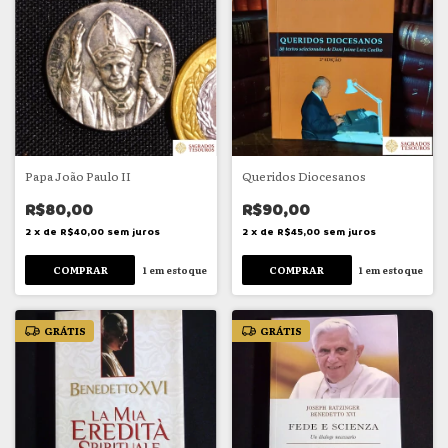
Papa João Paulo II
Queridos Diocesanos
R$80,00
R$90,00
2
x
de
R$40,00
sem juros
2
x
de
R$45,00
sem juros
1
em estoque
1
em estoque
GRÁTIS
GRÁTIS