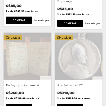
Esperança
R$95,00
R$45,00
2
x
de
R$47,50
sem juros
2
x
de
R$22,50
sem juros
1
em estoque
1
em estoque
GRÁTIS
GRÁTIS
Du Pape (em 2 volumes)
Ano Jubilar de 1925
R$260,00
R$210,00
2
x
de
R$130,00
sem juros
2
x
de
R$105,00
sem juros