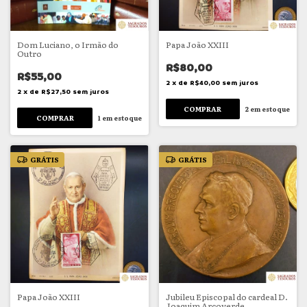
Dom Luciano, o Irmão do
Papa João XXIII
Outro
R$80,00
R$55,00
2
x
de
R$40,00
sem juros
2
x
de
R$27,50
sem juros
2
em estoque
1
em estoque
GRÁTIS
GRÁTIS
Papa João XXIII
Jubileu Episcopal do cardeal D.
Joaquim Arcoverde