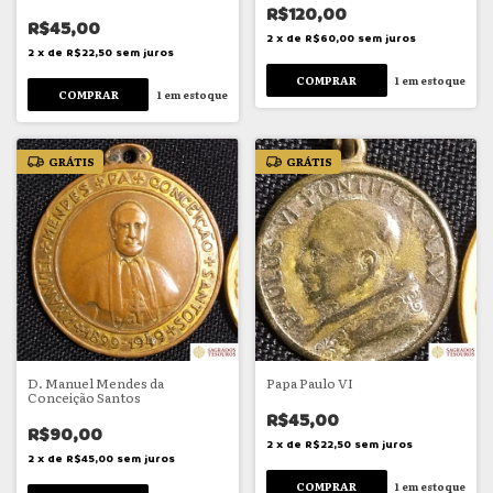
R$120,00
R$45,00
2
x
de
R$60,00
sem juros
2
x
de
R$22,50
sem juros
1
em estoque
1
em estoque
GRÁTIS
GRÁTIS
D. Manuel Mendes da
Papa Paulo VI
Conceição Santos
R$45,00
R$90,00
2
x
de
R$22,50
sem juros
2
x
de
R$45,00
sem juros
1
em estoque