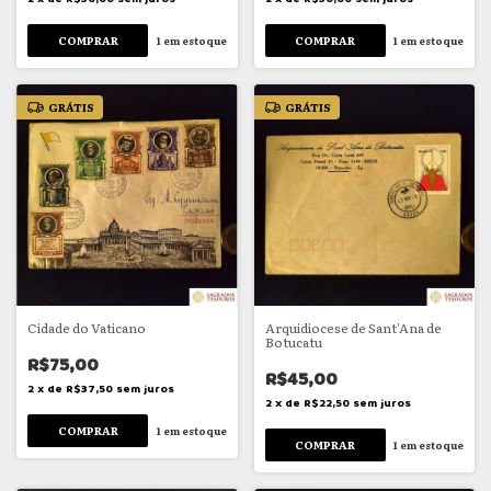
1
em estoque
1
em estoque
GRÁTIS
GRÁTIS
Cidade do Vaticano
Arquidiocese de Sant'Ana de
Botucatu
R$75,00
R$45,00
2
x
de
R$37,50
sem juros
2
x
de
R$22,50
sem juros
1
em estoque
1
em estoque