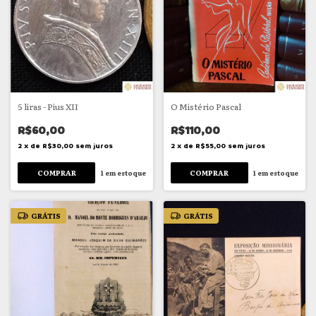
5 liras - Pius XII
O Mistério Pascal
R$60,00
R$110,00
2
x
de
R$30,00
sem juros
2
x
de
R$55,00
sem juros
1
em estoque
1
em estoque
GRÁTIS
GRÁTIS