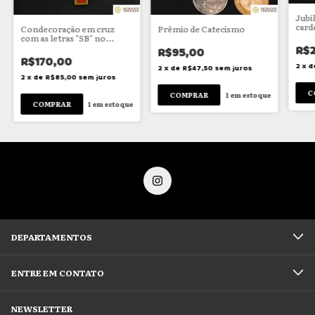
Jubi
card
Condecoração em cruz
Prêmio de Catecismo
com as letras "SB" no
centro
R$
R$95,00
R$170,00
2
x
d
2
x
de
R$47,50
sem juros
2
x
de
R$85,00
sem juros
1
em estoque
1
em estoque
DEPARTAMENTOS
ENTRE EM CONTATO
NEWSLETTER