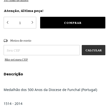
Ver mais detalhes
Atenção, última peça!
ALTERAR CEP
Entregas para o CEP:
Meios de envio
CALCULAR
Não sei meu CEP
Descrição
Medalhão dos 500 Anos da Diocese de Funchal (Portugal)
1514 - 2014