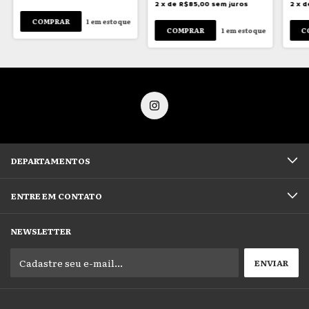
2
x
de
R$85,00
sem juros
2
x
d
1
em estoque
1
em estoque
DEPARTAMENTOS
ENTRE EM CONTATO
NEWSLETTER