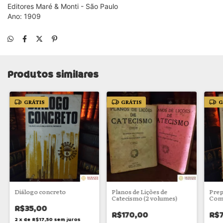
Editores Maré & Monti - São Paulo
Ano: 1909
Produtos similares
GRÁTIS
GRÁTIS
G
Diálogo concreto
Planos de Lições de
Prep
Catecismo (2 volumes)
Com
R$35,00
R$170,00
R$7
2
x
de
R$17,50
sem juros