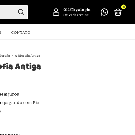
0
Olá!
Faça login
Ou cadastre-se
S
CONTATO
ilosofia
>
A Filosofia Antiga
ofia Antiga
sem juros
to
pagando com Pix
s
ima peça!