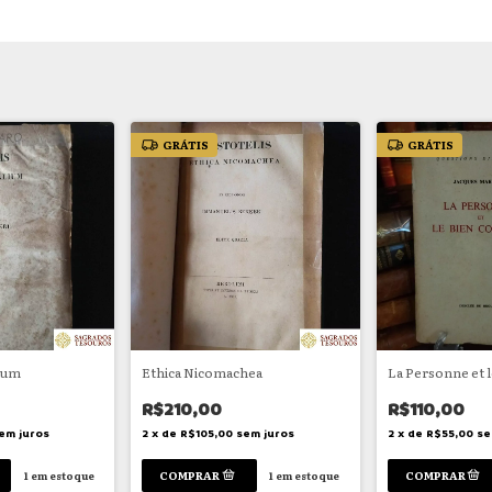
GRÁTIS
GRÁTIS
lium
Ethica Nicomachea
La Personne et
R$210,00
R$110,00
em juros
2
x
de
R$105,00
sem juros
2
x
de
R$55,00
se
1
em estoque
1
em estoque