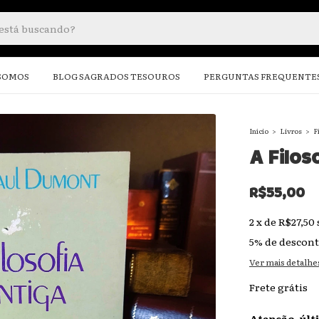
SOMOS
BLOG SAGRADOS TESOUROS
PERGUNTAS FREQUENTE
Início
>
Livros
>
F
A Filos
R$55,00
2
x
de
R$27,50
5% de descon
Ver mais detalhe
Frete grátis
Atenção, últ