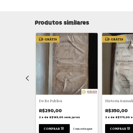
Produtos similares
GRÁTIS
GRÁTIS
ture
De Re Publica
Historia Anima
R$290,00
R$350,00
em juros
2
x
de
R$145,00
sem juros
2
x
de
R$175,00
s
1
em estoque
1
em estoque