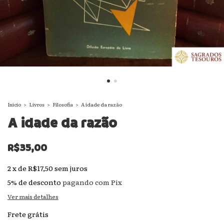
Início
>
Livros
>
Filosofia
>
A idade da razão
A idade da razão
R$35,00
2
x
de
R$17,50
sem juros
5% de desconto
pagando com Pix
Ver mais detalhes
Frete grátis