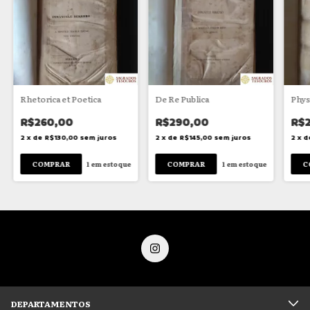
Rhetorica et Poetica
De Re Publica
Phys
R$260,00
R$290,00
R$
2
x
de
R$130,00
sem juros
2
x
de
R$145,00
sem juros
2
x
d
1
em estoque
1
em estoque
DEPARTAMENTOS