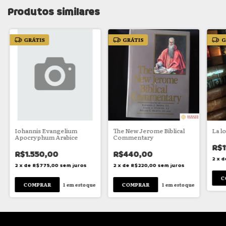
Produtos similares
GRÁTIS
GRÁTIS
G
Iohannis Evangelium
The New Jerome Biblical
La lo
Apocryphum Arabice
Commentary
R$1
R$1.550,00
R$440,00
2
x
d
2
x
de
R$775,00
sem juros
2
x
de
R$220,00
sem juros
1
em estoque
1
em estoque