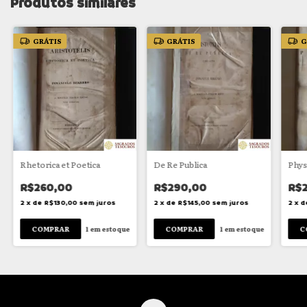
Produtos similares
GRÁTIS
GRÁTIS
G
Rhetorica et Poetica
De Re Publica
Phys
R$260,00
R$290,00
R$
2
x
de
R$130,00
sem juros
2
x
de
R$145,00
sem juros
2
x
d
1
em estoque
1
em estoque