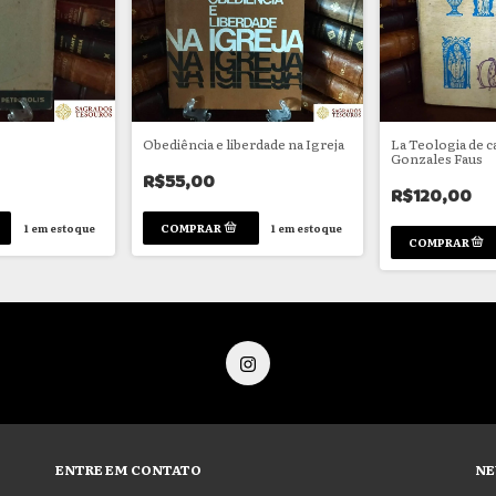
Obediência e liberdade na Igreja
La Teologia de ca
Gonzales Faus
R$55,00
R$120,00
1
em estoque
1
em estoque
ENTRE EM CONTATO
NE