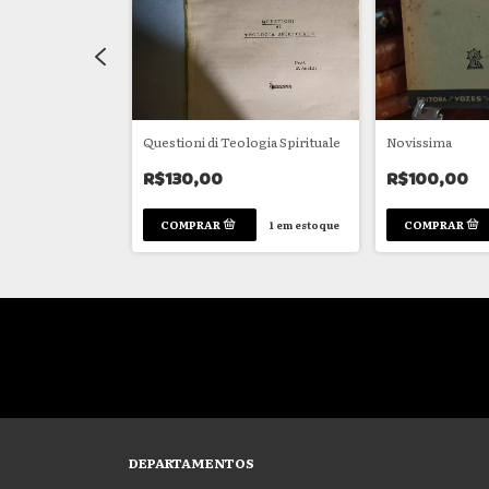
is Theologiae
Questioni di Teologia Spirituale
Novissima
R$130,00
R$100,00
1
em estoque
3
em estoque
DEPARTAMENTOS