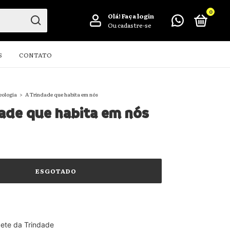
0
Olá!
Faça login
Ou cadastre-se
S
CONTATO
eologia
>
A Trindade que habita em nós
ade que habita em nós
bete da Trindade