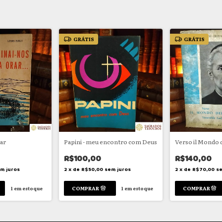
GRÁTIS
GRÁTIS
rar
Papini - meu encontro com Deus
Verso il Mondo 
R$100,00
R$140,00
m juros
2
x
de
R$50,00
sem juros
2
x
de
R$70,00
se
1
em estoque
1
em estoque