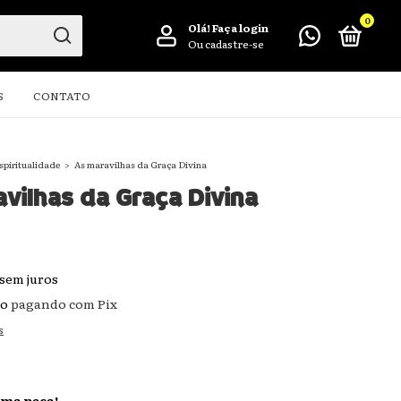
0
Olá!
Faça login
Ou cadastre-se
S
CONTATO
spiritualidade
>
As maravilhas da Graça Divina
vilhas da Graça Divina
sem juros
to
pagando com Pix
s
ima peça!