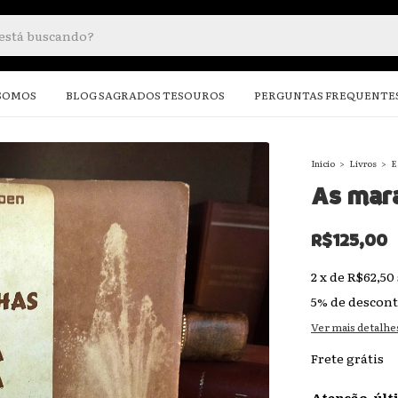
SOMOS
BLOG SAGRADOS TESOUROS
PERGUNTAS FREQUENTE
Início
>
Livros
>
E
As mara
R$125,00
2
x
de
R$62,50
5% de descon
Ver mais detalhe
Frete grátis
Atenção, últ