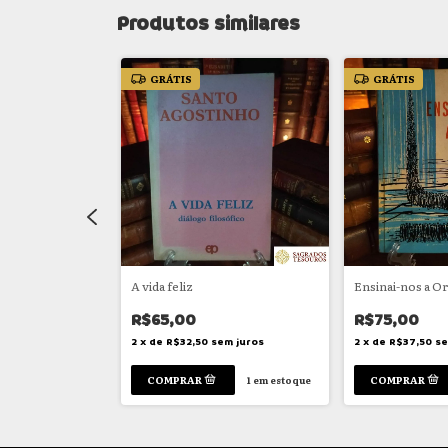
Produtos similares
GRÁTIS
GRÁTIS
e la Fonta (Um
A vida feliz
Ensinai-nos a O
R$65,00
R$75,00
2
x
de
R$32,50
sem juros
2
x
de
R$37,50
se
m juros
1
em estoque
1
em estoque