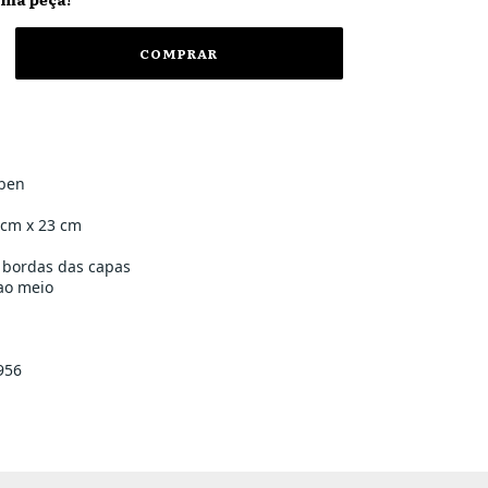
eben
 cm x 23 cm
 bordas das capas
ao meio
956