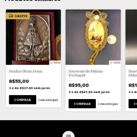
GRÁTIS
Senhor Bom Jesus
Souvenir de Fátima -
Sine
Portugal!
Fáti
R$55,00
R$95,00
R$1
2
x
de
R$27,50
sem juros
2
x
de
R$47,50
sem juros
2
x
d
1
em estoque
1
em estoque