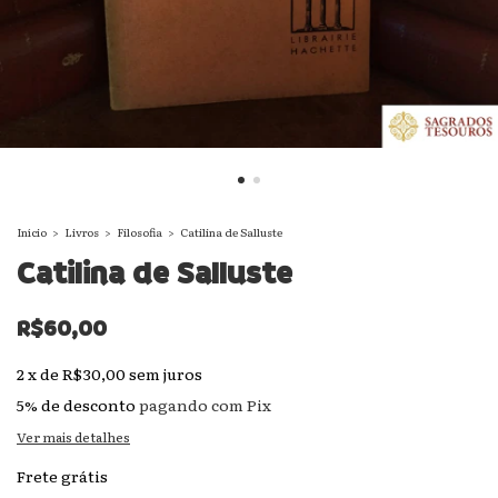
Início
>
Livros
>
Filosofia
>
Catilina de Salluste
Catilina de Salluste
R$60,00
2
x
de
R$30,00
sem juros
5% de desconto
pagando com Pix
Ver mais detalhes
Frete grátis