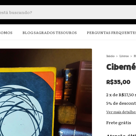
SOMOS
BLOG SAGRADOS TESOUROS
PERGUNTAS FREQUENTE
Início
>
Livros
>
F
Ciberné
R$35,00
2
x
de
R$17,50
5% de descon
Ver mais detalhe
Frete grátis
Atenção, últ