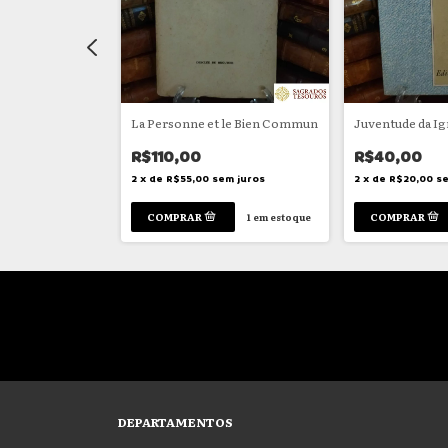
La Personne et le Bien Commun
Juventude da Ig
R$110,00
R$40,00
em juros
2
x
de
R$55,00
sem juros
2
x
de
R$20,00
se
1
em estoque
1
em estoque
DEPARTAMENTOS