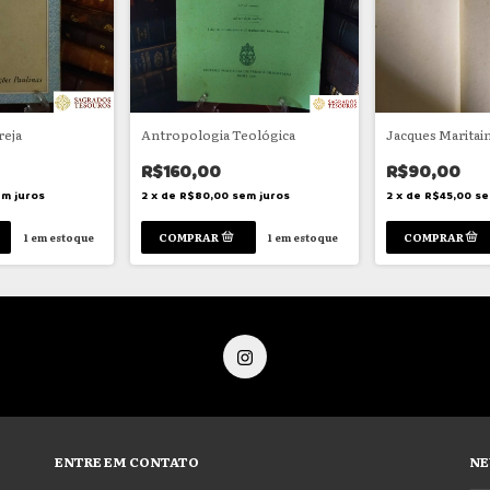
reja
Antropologia Teológica
Jacques Maritai
R$160,00
R$90,00
m juros
2
x
de
R$80,00
sem juros
2
x
de
R$45,00
se
1
em estoque
1
em estoque
ENTRE EM CONTATO
NE