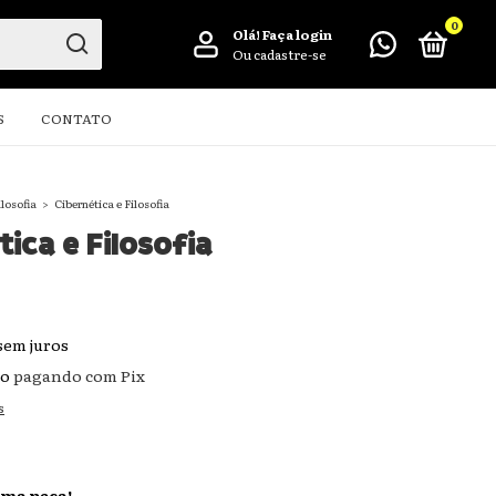
0
Olá!
Faça login
Ou cadastre-se
S
CONTATO
ilosofia
>
Cibernética e Filosofia
tica e Filosofia
sem juros
to
pagando com Pix
s
ima peça!