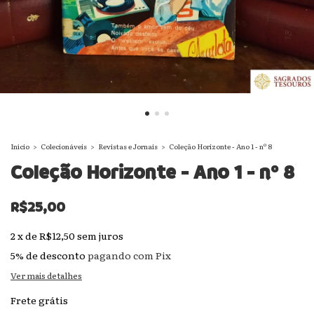
Início
>
Colecionáveis
>
Revistas e Jornais
>
Coleção Horizonte - Ano 1 - nº 8
Coleção Horizonte - Ano 1 - nº 8
R$25,00
2
x
de
R$12,50
sem juros
5% de desconto
pagando com Pix
Ver mais detalhes
Frete grátis