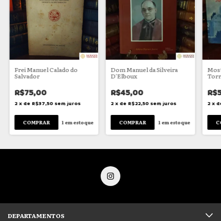
Frei Manuel Calado do
Dom Manuel da Silveira
Most
Salvador
D'Elboux
Torr
R$75,00
R$45,00
R$
2
x
de
R$37,50
sem juros
2
x
de
R$22,50
sem juros
2
x
d
1
em estoque
1
em estoque
DEPARTAMENTOS