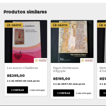
Produtos similares
GRÁTIS
GRÁTIS
G
Les Assyro-Chaldéens
Pages chrétiennes
Hist
d'Égypte
d'Or
R$295,00
R$195,00
R$1
2
x
de
R$147,50
sem juros
2
x
de
R$97,50
sem juros
2
x
d
1
em estoque
1
em estoque