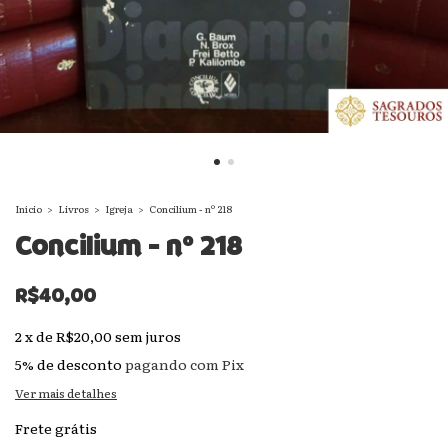
Início
>
Livros
>
Igreja
>
Concilium - nº 218
Concilium - nº 218
R$40,00
2
x
de
R$20,00
sem juros
5% de desconto
pagando com Pix
Ver mais detalhes
Frete grátis