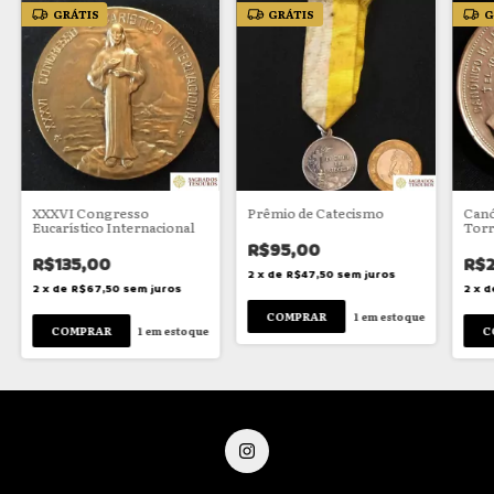
GRÁTIS
GRÁTIS
G
XXXVI Congresso
Prêmio de Catecismo
Canón
Eucarístico Internacional
Torr
R$95,00
R$135,00
R$
2
x
de
R$47,50
sem juros
2
x
de
R$67,50
sem juros
2
x
d
1
em estoque
1
em estoque