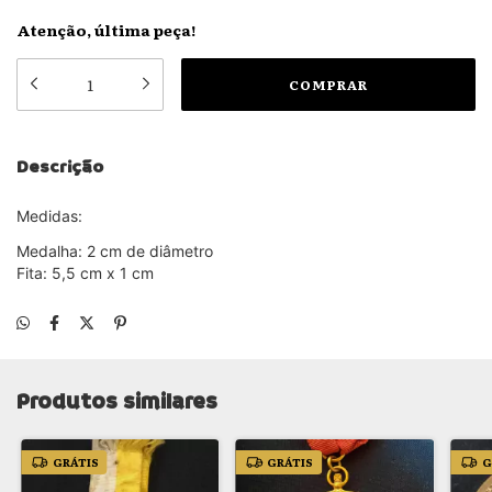
Atenção, última peça!
Descrição
Medidas:
M
edalha: 2 cm de diâmetro
Fita: 5,5 cm x 1 cm
Produtos similares
GRÁTIS
GRÁTIS
G