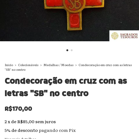
Início
>
Colecionáveis
>
Medalhas / Moedas
>
Condecoração em cruz com as letras
"SB" no centro
Condecoração em cruz com as
letras "SB" no centro
R$170,00
2
x
de
R$85,00
sem juros
5% de desconto
pagando com Pix