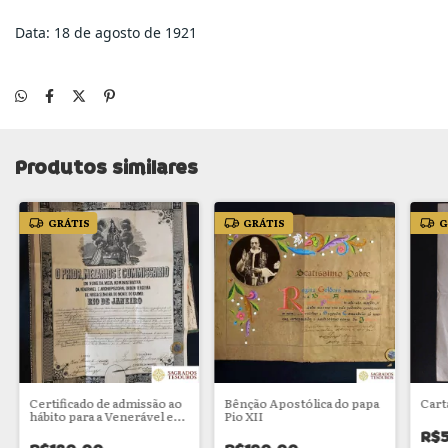
Data: 18 de agosto de 1921
Produtos similares
GRÁTIS
GRÁTIS
G
Certificado de admissão ao
Bênção Apostólica do papa
Cart
hábito para a Venerável e
Pio XII
Archiepiscopal Ordem
R$
Terceira de Nossa Senhora