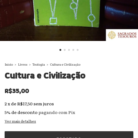
Início
>
Livros
>
Teologia
>
Cultura e Civilização
Cultura e Civilização
R$35,00
2
x
de
R$17,50
sem juros
5% de desconto
pagando com Pix
Ver mais detalhes