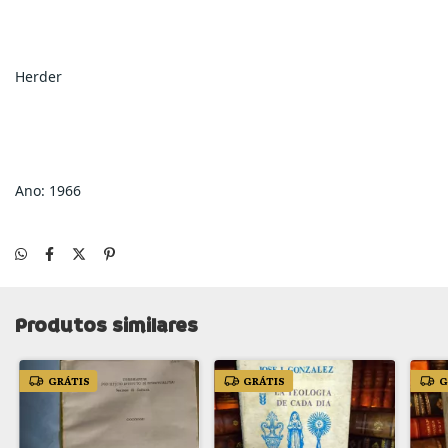
Herder
Ano: 1966
Produtos similares
GRÁTIS
GRÁTIS
G