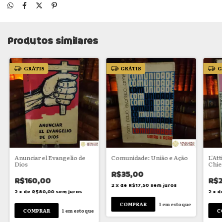
Produtos similares
GRÁTIS
GRÁTIS
G
Anunciar el Evangelio de
Comunidade: União e Ação
L'Att
Dios
Chie
R$35,00
R$160,00
R$
2
x
de
R$17,50
sem juros
2
x
de
R$80,00
sem juros
2
x
d
1
em estoque
1
em estoque