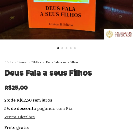
Início
>
Livros
>
Bíblias
>
Deus Fala a seus Filhos
Deus Fala a seus Filhos
R$25,00
2
x
de
R$12,50
sem juros
5% de desconto
pagando com Pix
Ver mais detalhes
Frete grátis