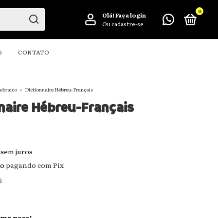
0
Olá!
Faça login
Ou cadastre-se
S
CONTATO
ebraico
>
Dictionnaire Hébreu-Français
naire Hébreu-Français
sem juros
to
pagando com Pix
s
ima peça!