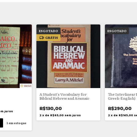
ESGOTADO
ESGOTADO
GRÁTIS
o
A Student's Vocabulary for
The Interlinear 
Biblical Hebrew and Aramaic
Greek-English)
R$130,00
R$290,00
em juros
2
x
de
R$65,00
sem juros
2
x
de
R$145,00
s
1
em estoque