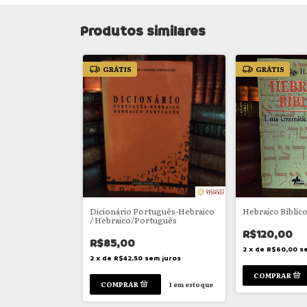
Produtos similares
GRÁTIS
GRÁTIS
Dicionário Português-Hebraico
Hebraico Bíblic
/ Hebraico/Português
R$120,00
R$85,00
2
x
de
R$60,00
s
2
x
de
R$42,50
sem juros
1
em estoque