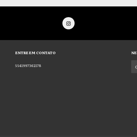
ENTRE EM CONTATO
NE
5541997362178