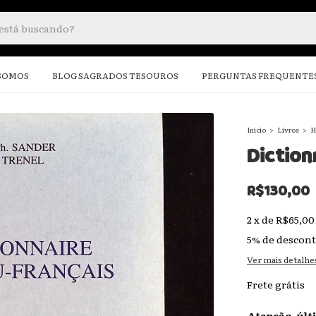
SOMOS
BLOG SAGRADOS TESOUROS
PERGUNTAS FREQUENTE
Início
>
Livros
>
H
Diction
R$130,00
2
x
de
R$65,00
5% de descon
Ver mais detalhe
Frete grátis
Atenção, últ