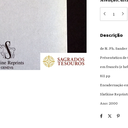
Descrição
de N. Ph. Sander 
Présentation de 
em francês (e he
811 pp
Encadernação em
Slatkine Reprint
Ano: 2000