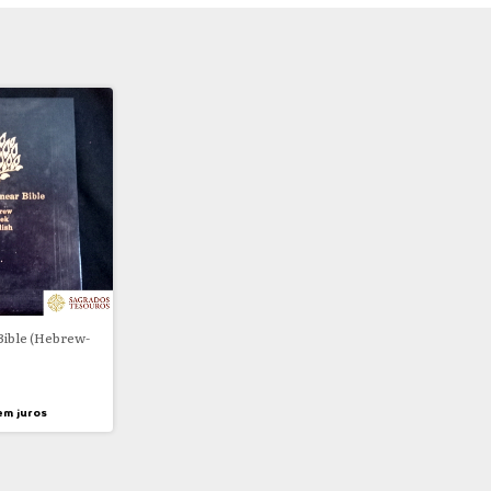
Bible (Hebrew-
em juros