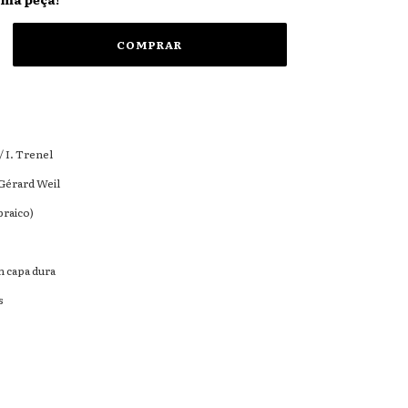
/ I. Trenel
Gérard Weil
braico)
 capa dura
s