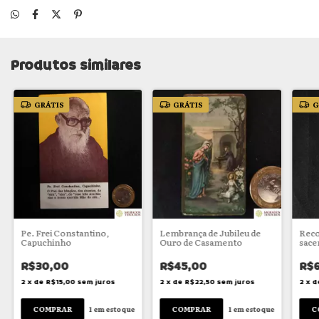
Produtos similares
GRÁTIS
GRÁTIS
G
Pe. Frei Constantino,
Lembrança de Jubileu de
Reco
Capuchinho
Ouro de Casamento
sace
de G
R$30,00
R$45,00
R$
2
x
de
R$15,00
sem juros
2
x
de
R$22,50
sem juros
2
x
d
1
em estoque
1
em estoque