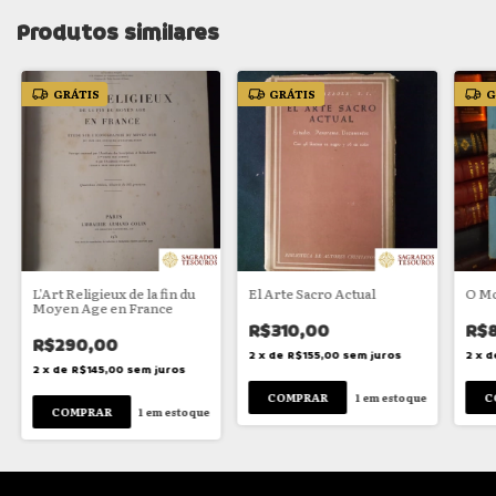
Produtos similares
GRÁTIS
GRÁTIS
G
L'Art Religieux de la fin du
El Arte Sacro Actual
O Mo
Moyen Age en France
R$310,00
R$
R$290,00
2
x
de
R$155,00
sem juros
2
x
d
2
x
de
R$145,00
sem juros
1
em estoque
1
em estoque