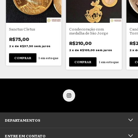
Sanctus Cletus
Condecoração com
Canón
medalha de São Jorge
Torr
R$75,00
R$210,00
R$
2
x
de
R$37,50
sem juros
2
x
de
R$105,00
sem juros
2
x
d
1
em estoque
1
em estoque
DEPARTAMENTOS
ENTRE EM CONTATO