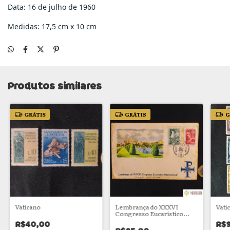
Data: 16 de julho de 1960
Medidas: 17,5 cm x 10 cm
Produtos similares
GRÁTIS
GRÁTIS
G
Vaticano
Lembrança do XXXVI
Vati
Congresso Eucarístico
Internacional
R$40,00
R$