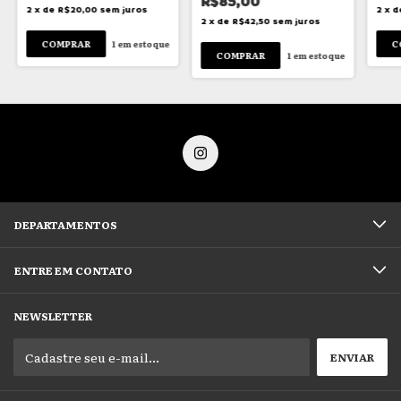
R$85,00
2
x
de
R$20,00
sem juros
2
x
d
2
x
de
R$42,50
sem juros
1
em estoque
1
em estoque
DEPARTAMENTOS
ENTRE EM CONTATO
NEWSLETTER