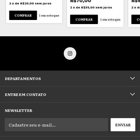
R$70,00
R$
Internacional
2
x
de
R$20,00
sem juros
2
x
de
R$35,00
sem juros
2
x
d
1
em estoque
1
em estoque
DEPARTAMENTOS
ENTRE EM CONTATO
NEWSLETTER