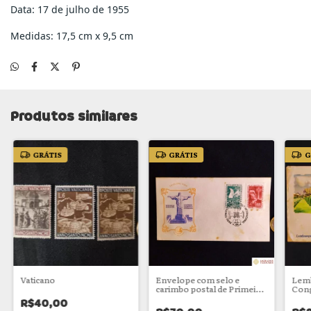
Data: 17 de julho de 1955
Medidas: 17,5 cm x 9,5 cm
Produtos similares
GRÁTIS
GRÁTIS
G
Vaticano
Envelope com selo e
Lemb
carimbo postal de Primeiro
Cong
Dia de Circulação - XXXVI
Inte
R$40,00
Congresso Eucarístico