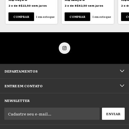
2
x
de
R$22,50
sem juros
2
x
de
R$62,50
sem juros
2
x
d
1
em estoque
1
em estoque
DEPARTAMENTOS
ENTRE EM CONTATO
NEWSLETTER