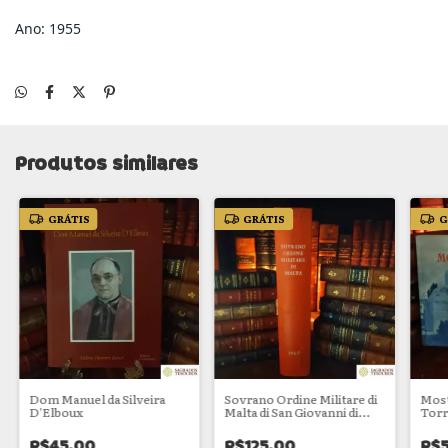
Ano: 1955
Produtos similares
GRÁTIS
GRÁTIS
G
Dom Manuel da Silveira
Sovrano Ordine Militare di
Most
D'Elboux
Malta di San Giovanni di
Torr
Gerusalemme di Rodi e di
Malta
R$45,00
R$125,00
R$