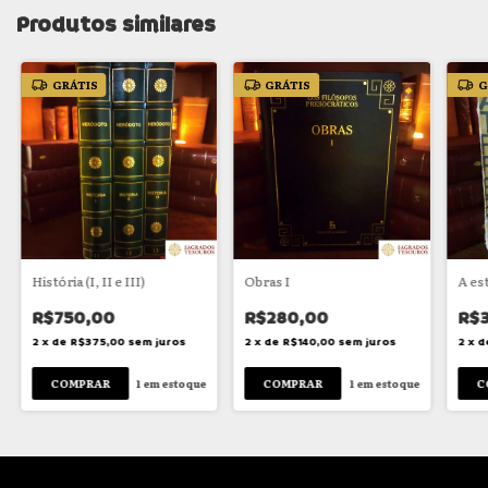
Produtos similares
GRÁTIS
GRÁTIS
G
História (I, II e III)
Obras I
A est
R$750,00
R$280,00
R$3
2
x
de
R$375,00
sem juros
2
x
de
R$140,00
sem juros
2
x
d
1
em estoque
1
em estoque