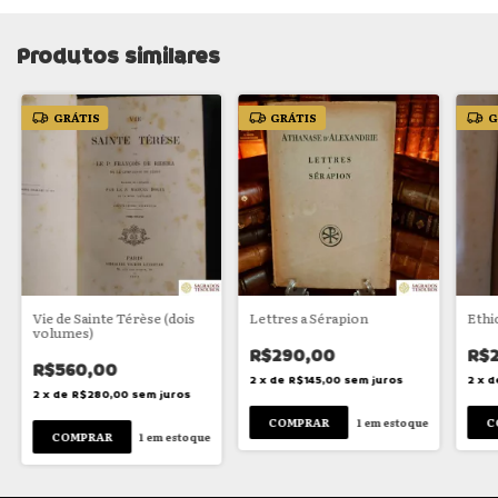
Produtos similares
GRÁTIS
GRÁTIS
G
Vie de Sainte Térèse (dois
Lettres a Sérapion
Ethi
volumes)
R$290,00
R$2
R$560,00
2
x
de
R$145,00
sem juros
2
x
d
2
x
de
R$280,00
sem juros
1
em estoque
1
em estoque