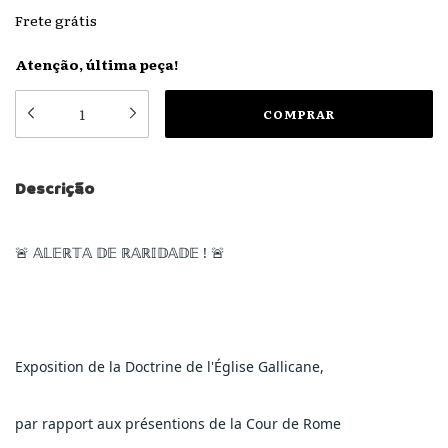
Frete grátis
Atenção, última peça!
Descrição
🚨 𝔸𝕃𝔼ℝ𝕋𝔸 𝔻𝔼 ℝ𝔸ℝ𝕀𝔻𝔸𝔻𝔼 ! 🚨
Exposition de la Doctrine de l'Église Gallicane,
par rapport aux présentions de la Cour de Rome