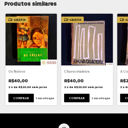
Produtos similares
GRÁTIS
GRÁTIS
G
Os Noivos
Chuva criadeira
A Co
R$40,00
R$40,00
R$2
2
x
de
R$20,00
sem juros
2
x
de
R$20,00
sem juros
2
x
d
1
em estoque
1
em estoque