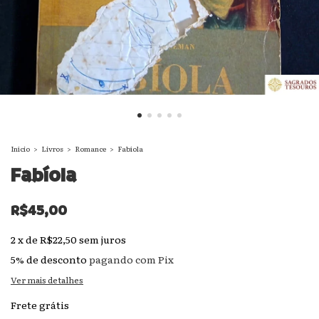
Início
>
Livros
>
Romance
>
Fabíola
Fabíola
R$45,00
2
x
de
R$22,50
sem juros
5% de desconto
pagando com Pix
Ver mais detalhes
Frete grátis