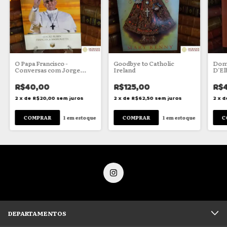
O Papa Francisco -
Goodbye to Catholic
Dom 
Conversas com Jorge
Ireland
D'El
Bergoglio
R$40,00
R$125,00
R$
2
x
de
R$20,00
sem juros
2
x
de
R$62,50
sem juros
2
x
d
1
em estoque
1
em estoque
DEPARTAMENTOS