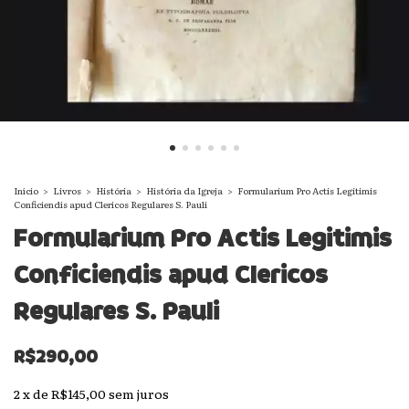
Início
>
Livros
>
História
>
História da Igreja
>
Formularium Pro Actis Legitimis
Conficiendis apud Clericos Regulares S. Pauli
Formularium Pro Actis Legitimis
Conficiendis apud Clericos
Regulares S. Pauli
R$290,00
2
x
de
R$145,00
sem juros