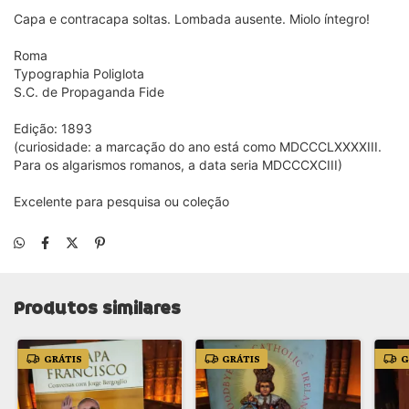
Capa e contracapa soltas. Lombada ausente. Miolo íntegro!
Roma
Typographia Poliglota
S.C. de Propaganda Fide
Edição: 1893
(curiosidade: a marcação do ano está como MDCCCLXXXXIII.
Para os algarismos romanos, a data seria MDCCCXCIII)
Excelente para pesquisa ou coleção
Produtos similares
GRÁTIS
GRÁTIS
G