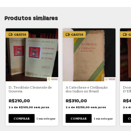
Produtos similares
GRÁTIS
GRÁTIS
G
D. Teodósio Clemente de
A Catechese e Civilisação
Dom 
Gouveia
dos Indios no Brasil
D'El
R$210,00
R$310,00
R$
2
x
de
R$105,00
sem juros
2
x
de
R$155,00
sem juros
2
x
d
1
em estoque
1
em estoque