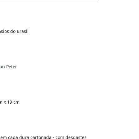
sios do Brasil
lau Peter
m x 19 cm
em capa dura cartonada - com desgastes