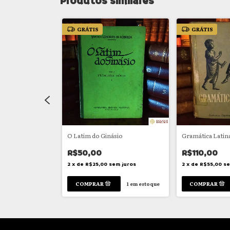
Produtos similares
GRÁTIS
GRÁTIS
extos latinos
O Latim do Ginásio
Gramática Latin
násios, Colégios
R$50,00
R$110,00
2
x
de
R$25,00
sem juros
2
x
de
R$55,00
se
em juros
1
em estoque
1
em estoque