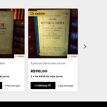
GRÁTIS
GRÁTIS
ásio
Epitome Historiae Sacrae
Morfologia Lati
R$110,00
R$145,00
m juros
2
x
de
R$55,00
sem juros
2
x
de
R$72,50
se
1
em estoque
1
em estoque