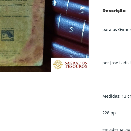
Descrição
para os Gymna
por José Ladis
Medidas: 13 c
228 pp
encadernação 