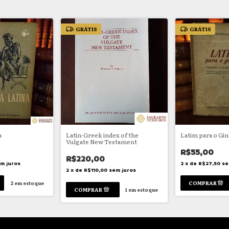
GRÁTIS
GRÁTIS
a
Latin-Greek index of the
Latim para o Gin
Vulgate New Testament
R$55,00
R$220,00
m juros
2
x
de
R$27,50
se
2
x
de
R$110,00
sem juros
2
em estoque
1
em estoque