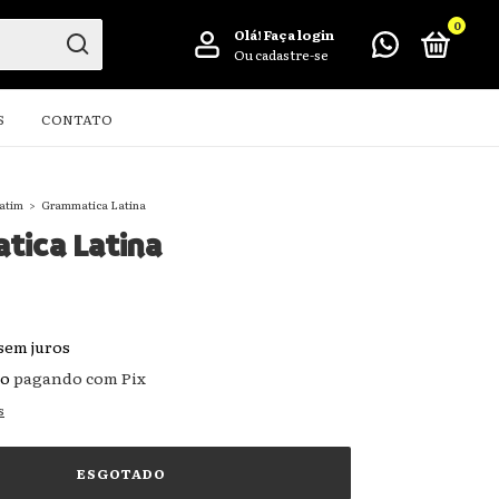
0
Olá!
Faça login
Ou cadastre-se
S
CONTATO
atim
>
Grammatica Latina
tica Latina
sem juros
to
pagando com Pix
s