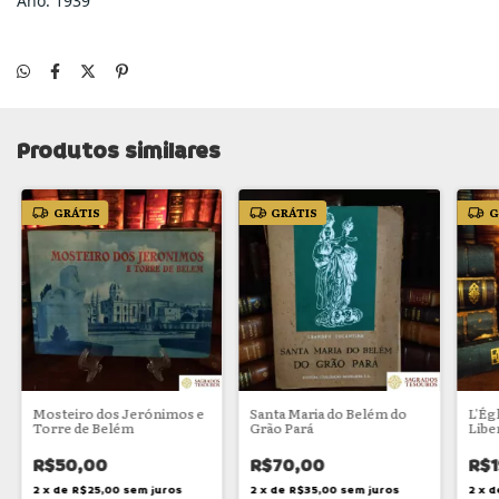
Ano: 1939
Produtos similares
GRÁTIS
GRÁTIS
G
Mosteiro dos Jerónimos e
Santa Maria do Belém do
L'Égl
Torre de Belém
Grão Pará
Libe
R$50,00
R$70,00
R$1
2
x
de
R$25,00
sem juros
2
x
de
R$35,00
sem juros
2
x
d